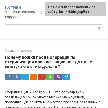
Перейти
Котики
Для любых предложений по
к
Кошачьи вопросы: содержание, лечение,
сайту: kotik-kids@cp9.ru
контенту
породы
Поиск:
Главная
»
Здоровье
Почему кошки после операции по
стерилизации или кастрации не едят и не
пьют, что с этим делать?
Стерилизация и кастрация – это популярные у
владельцев кошек хирургические манипуляции,
позволяющие решить множество проблем, связанных с
половой охотой у питомцев. Несмотря на то, что эти