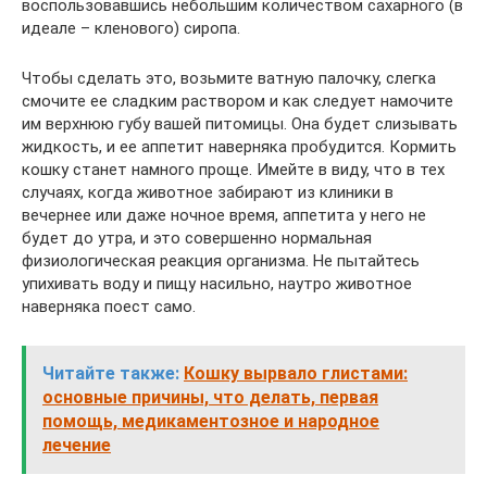
воспользовавшись небольшим количеством сахарного (в
идеале – кленового) сиропа.
Чтобы сделать это, возьмите ватную палочку, слегка
смочите ее сладким раствором и как следует намочите
им верхнюю губу вашей питомицы. Она будет слизывать
жидкость, и ее аппетит наверняка пробудится. Кормить
кошку станет намного проще. Имейте в виду, что в тех
случаях, когда животное забирают из клиники в
вечернее или даже ночное время, аппетита у него не
будет до утра, и это совершенно нормальная
физиологическая реакция организма. Не пытайтесь
упихивать воду и пищу насильно, наутро животное
наверняка поест само.
Читайте также:
Кошку вырвало глистами:
основные причины, что делать, первая
помощь, медикаментозное и народное
лечение