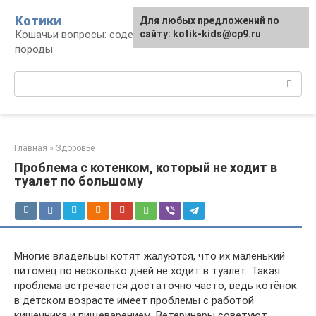
Перейти
Котики
Для любых предложений по
к
Кошачьи вопросы: содержание, лечение,
сайту: kotik-kids@cp9.ru
контенту
породы
Поиск:
Главная
»
Здоровье
Проблема с котенком, который не ходит в
туалет по большому
Многие владельцы котят жалуются, что их маленький
питомец по несколько дней не ходит в туалет. Такая
проблема встречается достаточно часто, ведь котёнок
в детском возрасте имеет проблемы с работой
кишечника и пищеварением. Ветеринары советуют