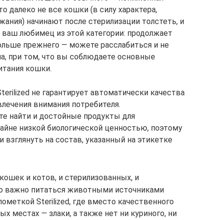
то далеко не все кошки (в силу характера,
жания) начинают после стерилизации толстеть, и
и ваш любимец из этой категории: продолжает
 больше прежнего — можете расслабиться и не
ма, при том, что вы соблюдаете основные
итания кошки.
terilized не гарантирует автоматически качества
влечения внимания потребителя.
те найти и достойные продукты для
райне низкой биологической ценностью, поэтому
 взглянуть на состав, указанный на этикетке
кошек и котов, и стерилизованных, и
во важно питаться животными источниками
пометкой Sterilized, где вместо качественного
х местах — злаки, а также нет ни куриного, ни