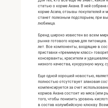
Для тех, кто все еще не знает, како
статью о корме Акана. В ней собран
корме Acana, отзывы покупателей и м
станет полезным подспорьем, при в
любимца.
Бренд широко известен во всем мире
рынке готового корма для питомцев.
лет. Все компоненты, входящие в сос
приставки «премимум класс» говорит
консерванты, красители и удешевляю
низкого качества, кукурузную муку, с
Еще одной хорошей новостью, являетс
полностью отсутствует злаковая со
компенсируется за счет использован
кормов Акана состоит из мяса (или р
того, чтобы понизить уровень кисло
в состав колумбийскую клюкву. Воз