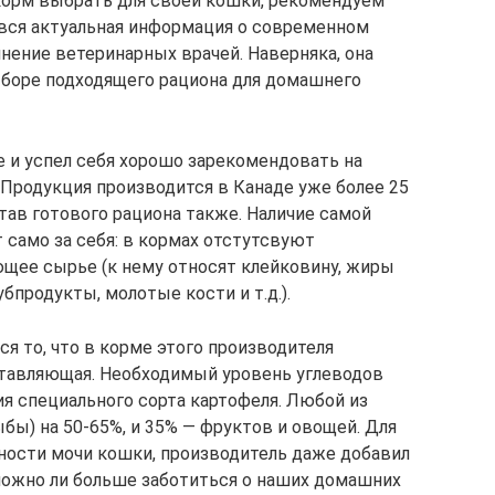
й корм выбрать для своей кошки, рекомендуем
а вся актуальная информация о современном
нение ветеринарных врачей. Наверняка, она
ыборе подходящего рациона для домашнего
 и успел себя хорошо зарекомендовать на
 Продукция производится в Канаде уже более 25
тав готового рациона также. Наличие самой
 само за себя: в кормах отстутсвуют
щее сырье (к нему относят клейковину, жиры
убпродукты, молотые кости и т.д.).
я то, что в корме этого производителя
ставляющая. Необходимый уровень углеводов
ия специального сорта картофеля. Любой из
ыбы) на 50-65%, и 35% — фруктов и овощей. Для
тности мочи кошки, производитель даже добавил
можно ли больше заботиться о наших домашних