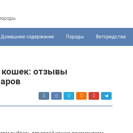
 породы
Домашнее содержание
Породы
Ветсредства
я кошек: отзывы
наров