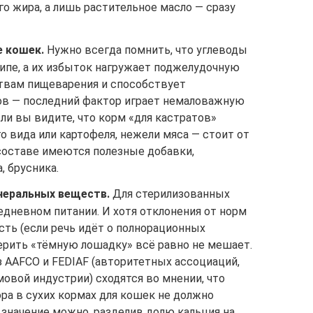
го жира, а лишь растительное масло — сразу
е кошек.
Нужно всегда помнить, что углеводы
ипе, а их избыток нагружает поджелудочную
ствам пищеварения и способствует
ов — последний фактор играет немаловажную
ли вы видите, что корм «для кастратов»
 вида или картофеля, нежели мяса — стоит от
 составе имеются полезные добавки,
, брусника.
неральных веществ.
Для стерилизованных
едневном питании. И хотя отклонения от норм
сть (если речь идёт о полнорационных
рить «тёмную лошадку» всё равно не мешает.
 AAFCO и FEDIAF (авторитетных ассоциаций,
вой индустрии) сходятся во мнении, что
ра в сухих кормах для кошек не должно
 значение можно, разделив долю кальция на