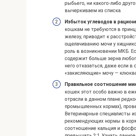
рыбьего, ни какого-либо друго
вычеркиваем из списка.
Избыток углеводов в рацион
кошкам не требуются в принц
железу, приводит к расстрой
ощелачиванию мочи у хищник
роль в возникновении МКБ. Ес
содержит больше зерна любого
него отказаться, даже если в
«закисляющие» мочу — клюква
Правильное соотношение ми
кошек этот особо важно в еж
отрасли в данном плане редко
промышленных кормах), прове
Ветеринарные специалисты из
рекомендующих нормы в кормо
соотношение кальция и фосфо
превышать 2:1. Узнать данное