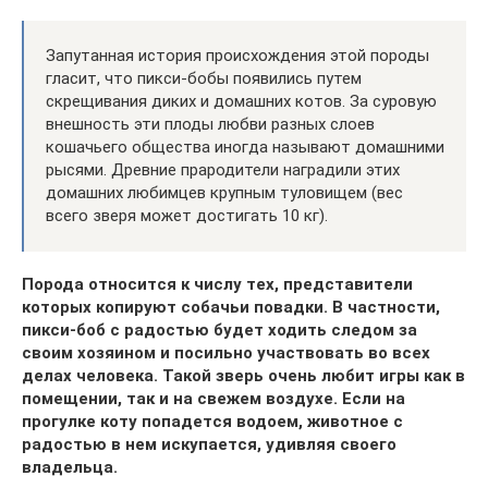
Запутанная история происхождения этой породы
гласит, что пикси-бобы появились путем
скрещивания диких и домашних котов. За суровую
внешность эти плоды любви разных слоев
кошачьего общества иногда называют домашними
рысями. Древние прародители наградили этих
домашних любимцев крупным туловищем (вес
всего зверя может достигать 10 кг).
Порода относится к числу тех, представители
которых копируют собачьи повадки. В частности,
пикси-боб с радостью будет ходить следом за
своим хозяином и посильно участвовать во всех
делах человека. Такой зверь очень любит игры как в
помещении, так и на свежем воздухе. Если на
прогулке коту попадется водоем, животное с
радостью в нем искупается, удивляя своего
владельца.