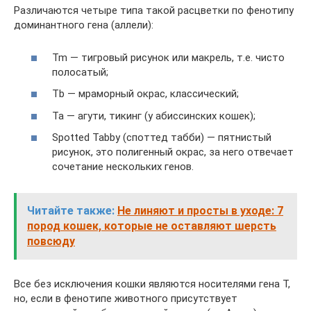
Различаются четыре типа такой расцветки по фенотипу
доминантного гена (аллели):
Tm — тигровый рисунок или макрель, т.е. чисто
полосатый;
Tb — мраморный окрас, классический;
Ta — агути, тикинг (у абиссинских кошек);
Spotted Tabby (споттед табби) — пятнистый
рисунок, это полигенный окрас, за него отвечает
сочетание нескольких генов.
Читайте также:
Не линяют и просты в уходе: 7
пород кошек, которые не оставляют шерсть
повсюду
Все без исключения кошки являются носителями гена Т,
но, если в фенотипе животного присутствует