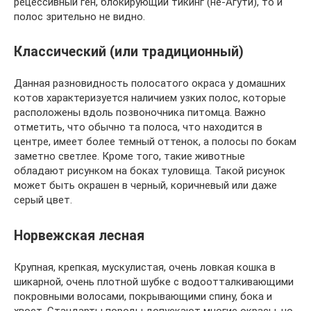
рецессивный ген, блокирующий тикинг (не-Агути), то и
полос зрительно не видно.
Классический (или традиционный)
Данная разновидность полосатого окраса у домашних
котов характеризуется наличием узких полос, которые
расположены вдоль позвоночника питомца. Важно
отметить, что обычно та полоса, что находится в
центре, имеет более темный оттенок, а полосы по бокам
заметно светлее. Кроме того, такие животные
обладают рисунком на боках туловища. Такой рисунок
может быть окрашен в черный, коричневый или даже
серый цвет.
Норвежская лесная
Крупная, крепкая, мускулистая, очень ловкая кошка в
шикарной, очень плотной шубке с водоотталкивающими
покровными волосами, покрывающими спину, бока и
хвост. Стандарты породы допускают многие окрасы, но