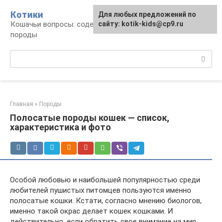
Перейти
Котики
Для любых предложений по
к
Кошачьи вопросы: содержание, лечение,
сайту: kotik-kids@cp9.ru
контенту
породы
Поиск:
Главная
»
Породы
Полосатые породы кошек — список,
характеристика и фото
Особой любовью и наибольшей популярностью среди
любителей пушистых питомцев пользуются именно
полосатые кошки. Кстати, согласно мнению биологов,
именно такой окрас делает кошек кошками. И
действительно, если обратить свое внимание на мир