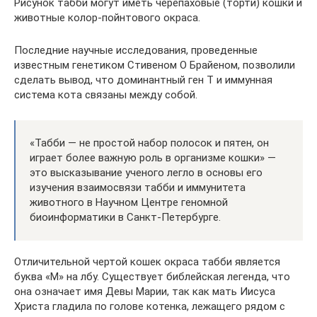
Рисунок табби могут иметь черепаховые (торти) кошки и
животные колор-пойнтового окраса.
Последние научные исследования, проведенные
известным генетиком Стивеном О Брайеном, позволили
сделать вывод, что доминантный ген Т и иммунная
система кота связаны между собой.
«Табби — не простой набор полосок и пятен, он
играет более важную роль в организме кошки» —
это высказывание ученого легло в основы его
изучения взаимосвязи табби и иммунитета
животного в Научном Центре геномной
биоинформатики в Санкт-Петербурге.
Отличительной чертой кошек окраса табби является
буква «М» на лбу. Существует библейская легенда, что
она означает имя Девы Марии, так как мать Иисуса
Христа гладила по голове котенка, лежащего рядом с