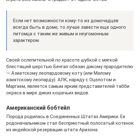
Если нет возможности кому-то из домочадцев
всегда быть в доме, то лучше завести еще одного
питомца с таким же живым и неугомонным
характером.
Своей ослепительной по красоте шубкой с мягкой
блестящей шерстью Бенгал обязан дикому прародителю
— Азиатскому леопардовому коту (или Малому
азиатскому леопарду). АЛК, наряду с Оцелотом и
Маргаем, является самым ярким представителей табби
окраса в мире диких кошачьих видов.
Американский бобтейл
Порода родилась в Соединенных Штатах Америки. Ее
родоначальником стал бесприютный полосатый котенок
из индейской резервации штата Аризона.