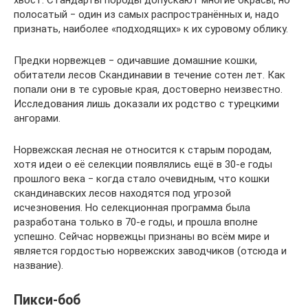
полосатый ‒ один из самых распространённых и, надо
признать, наиболее «подходящих» к их суровому облику.
Предки норвежцев ‒ одичавшие домашние кошки,
обитатели лесов Скандинавии в течение сотен лет. Как
попали они в те суровые края, достоверно неизвестно.
Исследования лишь доказали их родство с турецкими
ангорами.
Норвежская лесная не относится к старым породам,
хотя идеи о её селекции появлялись ещё в 30-е годы
прошлого века ‒ когда стало очевидным, что кошки
скандинавских лесов находятся под угрозой
исчезновения. Но селекционная программа была
разработана только в 70-е годы, и прошла вполне
успешно. Сейчас норвежцы признаны во всём мире и
является гордостью норвежских заводчиков (отсюда и
название).
Пикси-боб