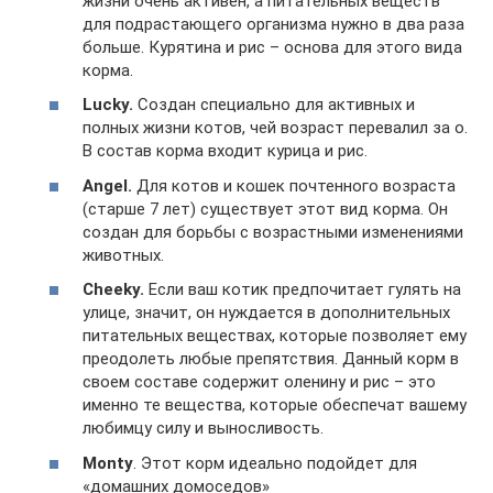
жизни очень активен, а питательных веществ
для подрастающего организма нужно в два раза
больше. Курятина и рис – основа для этого вида
корма.
Lucky.
Создан специально для активных и
полных жизни котов, чей возраст перевалил за о.
В состав корма входит курица и рис.
Angel.
Для котов и кошек почтенного возраста
(старше 7 лет) существует этот вид корма. Он
создан для борьбы с возрастными изменениями
животных.
Cheeky.
Если ваш котик предпочитает гулять на
улице, значит, он нуждается в дополнительных
питательных веществах, которые позволяет ему
преодолеть любые препятствия. Данный корм в
своем составе содержит оленину и рис – это
именно те вещества, которые обеспечат вашему
любимцу силу и выносливость.
Monty
. Этот корм идеально подойдет для
«домашних домоседов»