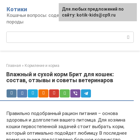
Перейти
Котики
Для любых предложений по
к
Кошачьи вопросы: содержание, лечение,
сайту: kotik-kids@cp9.ru
контенту
породы
Поиск:
Главная
»
Кормление и корма
Влажный и сухой корм Брит для кошек:
состав, отзывы и советы ветеринаров
Правильно подобранный рацион питания – основа
здоровья и долголетия вашего питомца. Для хозяина
кошки первостепенной задачей стоит выбрать корм,
который оптимально подойдет любимцу. В последнее
время на рынке представлено большое количество