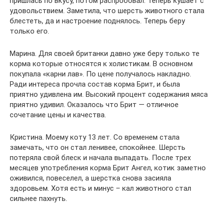
пришлась по вкусу, потом распробовал. Теперь кушает с
удовольствием. Заметила, что шерсть животного стала
блестеть, да и настроение поднялось. Теперь беру
только его.
Марина. Для своей британки давно уже беру только те
корма которые относятся к холистикам. В основном
покупала «карни лав». По цене получалось накладно.
Ради интереса прочла состав корма Брит, и была
приятно удивлена им. Высокий процент содержания мяса
приятно удивил. Оказалось что Брит — отличное
сочетание цены и качества.
Кристина. Моему коту 13 лет. Со временем стала
замечать, что он стал ленивее, спокойнее. Шерсть
потеряла свой блеск и начала выпадать. После трех
месяцев употребления корма Брит Ангел, котик заметно
оживился, повеселел, а шерстка снова засияла
здоровьем. Хотя есть и минус – кал животного стал
сильнее пахнуть.