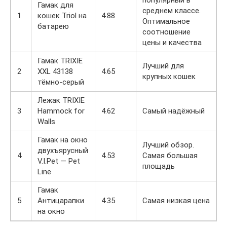
популярный в
Гамак для
среднем классе.
1
кошек Triol на
4.88
Оптимальное
батарею
соотношение
цены и качества
Гамак TRIXIE
Лучший для
2
XXL 43138
4.65
крупных кошек
тёмно-серый
Лежак TRIXIE
3
Hammock for
4.62
Самый надёжный
Walls
Гамак на окно
Лучший обзор.
двухъярусный
4
4.53
Самая большая
V.I.Pet — Pet
площадь
Line
Гамак
5
Антицарапки
4.35
Самая низкая цена
на окно