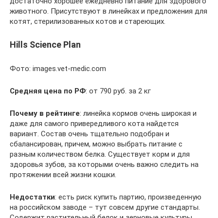
достаточно хорошее ежедневно питание для здорового
животного. Присутствуют в линейках и предложения для
котят, стерилизованных котов и стареющих.
Hills Science Plan
Фото: images.vet-medic.com
Средняя
цена
по
РФ
: от 790 руб. за 2 кг
Почему в рейтинге
: линейка кормов очень широкая и
даже для самого привередливого кота найдется
вариант. Состав очень тщательно подобран и
сбалансирован, причем, можно выбрать питание с
разным количеством белка. Существует корм и для
здоровья зубов, за которыми очень важно следить на
протяжении всей жизни кошки.
Недостатки
: есть риск купить партию, произведенную
на российском заводе – тут совсем другие стандарты.
Содержит растительный белок и зерновые культуры.