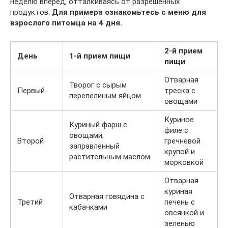
неделю вперед, отталкиваясь от разрешенных
продуктов.
Для примера ознакомьтесь с меню для
взрослого питомца на 4 дня.
2-й прием
День
1-й прием пищи
пищи
Отварная
Творог с сырым
Первый
треска с
перепелиным яйцом
овощами
Куриное
Куриный фарш с
филе с
овощами,
Второй
гречневой
заправленный
крупой и
растительным маслом
морковкой
Отварная
куриная
Отварная говядина с
Третий
печень с
кабачками
овсянкой и
зеленью