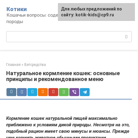
Перейти
Котики
Для любых предложений по
к
Кошачьи вопросы: содержание, лечение,
сайту: kotik-kids@cp9.ru
контенту
породы
Поиск:
Главная
»
Ветсредства
Натуральное кормление кошек: основные
принципы и рекомендованное меню
Кормление кошек натуральной пищей максимально
приближено к условиям дикой природы. Несмотря на это,
подобный рацион имеет свою минусы и нюансы. Прежде
чем кормить животное обычными продуктами,