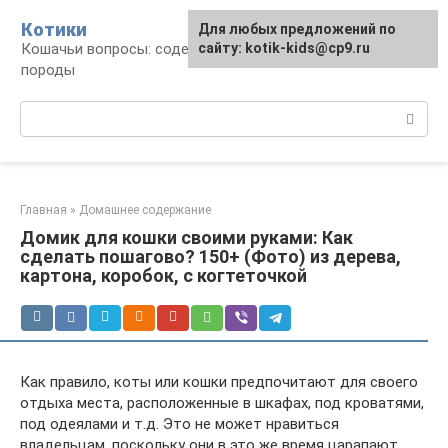
Перейти
Котики
Для любых предложений по
к
Кошачьи вопросы: содержание, лечение,
сайту: kotik-kids@cp9.ru
контенту
породы
Поиск:
Главная
»
Домашнее содержание
Домик для кошки своими руками: Как
сделать пошагово? 150+ (Фото) из дерева,
картона, коробок, с когтеточкой
Как правило, коты или кошки предпочитают для своего
отдыха места, расположенные в шкафах, под кроватями,
под одеялами и т.д. Это не может нравиться
владельцам, поскольку они в это же время царапают