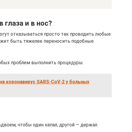
 глаза и в нос?
гут отказываться просто так проводить любые
может быть тяжелее переносить подобные
собых проблем выполнить процедуры.
на коронавирус SARS-CoV‑2 у больных
воем, чтобы один капал, другой — держал.