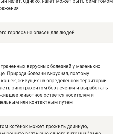
ный налет. Однако, налет может быть симптомом
ражения.
го герпеса не опасен для людей.
страненных вирусных болезней у маленьких
е. Природа болезни вирусная, поэтому
 кошек, живущих на определенной территории.
леть ринотрахеитом без лечения и выработать
жившее животное остаётся носителям и
пельным или контактным путем.
том котёнок может прожить длинную,
 вы решите взять ещё одного питомца (даже