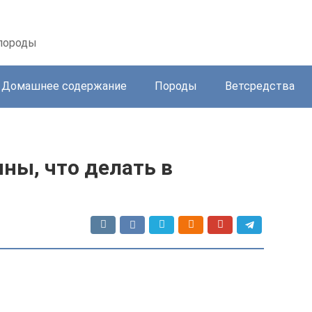
 породы
Домашнее содержание
Породы
Ветсредства
ины, что делать в