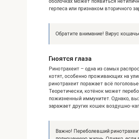
оболочках может появиться нетипич
герпеса или признаком вторичного за
Обратите внимание! Вирус кошачье
Гноятся глаза
Ринотрахеит – одна из самых распро
котят, особенно проживающих на улиц
ринотрахеит поражает всё поголовье
Теоретически, котёнок может перебо
пожизненный иммунитет. Однако, вы
заражает других кошек воздушно-ка
Важно! Переболевший ринотрахеи
полноценную жизнь. Однако, если