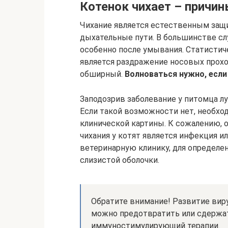
Котенок чихает – причи
Чихание является естественным за
дыхательные пути. В большинстве слу
особенно после умывания. Статистич
является раздражение носовых прохо
обширный.
Волноваться нужно, если
Заподозрив заболевание у питомца лу
Если такой возможности нет, необхо
клинической картины. К сожалению, 
чихания у котят является инфекция и
ветеринарную клинику, для определен
слизистой оболочки.
Обратите внимание! Развитие вир
можно предотвратить или сдержа
иммуностимулирующий терапии.