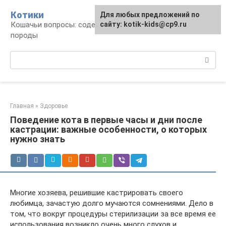
Перейти
Котики
Для любых предложений по
к
Кошачьи вопросы: содержание, лечение,
сайту: kotik-kids@cp9.ru
контенту
породы
Поиск:
Главная
»
Здоровье
Поведение кота в первые часы и дни после
кастрации: важные особенности, о которых
нужно знать
Многие хозяева, решившие кастрировать своего
любимца, зачастую долго мучаются сомнениями. Дело в
том, что вокруг процедуры стерилизации за все время ее
использования возникло очень много слухов и