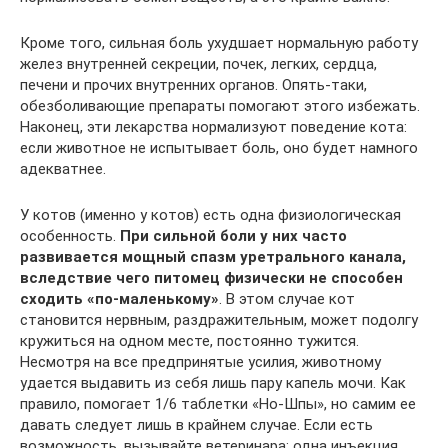
Кроме того, сильная боль ухудшает нормальную работу
желез внутренней секреции, почек, легких, сердца,
печени и прочих внутренних органов. Опять-таки,
обезболивающие препараты помогают этого избежать.
Наконец, эти лекарства нормализуют поведение кота:
если животное не испытывает боль, оно будет намного
адекватнее.
У котов (именно у котов) есть одна физиологическая
особенность.
При сильной боли у них часто
развивается мощный спазм уретрального канала,
вследствие чего питомец физически не способен
сходить «по-маленькому»
. В этом случае кот
становится нервным, раздражительным, может подолгу
кружиться на одном месте, постоянно тужится.
Несмотря на все предпринятые усилия, животному
удается выдавить из себя лишь пару капель мочи. Как
правило, помогает 1/6 таблетки «Но-Шпы», но самим ее
давать следует лишь в крайнем случае. Если есть
возможность, вызывайте ветеринара: одна инъекция