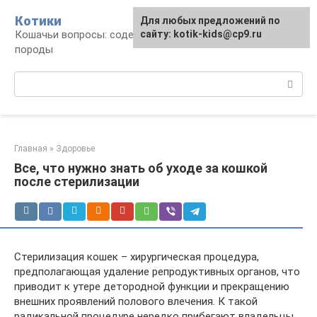
Перейти
Котики
Для любых предложений по
к
Кошачьи вопросы: содержание, лечение,
сайту: kotik-kids@cp9.ru
контенту
породы
Поиск:
Главная
»
Здоровье
Все, что нужно знать об уходе за кошкой
после стерилизации
Стерилизация кошек – хирургическая процедура,
предполагающая удаление репродуктивных органов, что
приводит к утере детородной функции и прекращению
внешних проявлений полового влечения. К такой
радикальной процедуре нередко прибегают владельцы