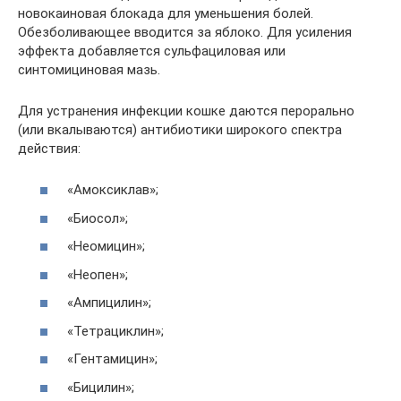
новокаиновая блокада для уменьшения болей.
Обезболивающее вводится за яблоко. Для усиления
эффекта добавляется сульфациловая или
синтомициновая мазь.
Для устранения инфекции кошке даются перорально
(или вкалываются) антибиотики широкого спектра
действия:
«Амоксиклав»;
«Биосол»;
«Неомицин»;
«Неопен»;
«Ампицилин»;
«Тетрациклин»;
«Гентамицин»;
«Бицилин»;