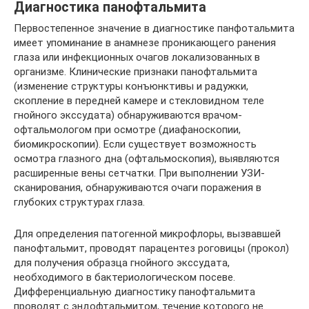
Диагностика панофтальмита
Первостепенное значение в диагностике панфотальмита
имеет упоминание в анамнезе проникающего ранения
глаза или инфекционных очагов локализованных в
организме. Клинические признаки панофтальмита
(изменение структуры конъюнктивы и радужки,
скопление в передней камере и стекловидном теле
гнойного экссудата) обнаруживаются врачом-
офтальмологом при осмотре (диафаноскопии,
биомикроскопии). Если существует возможность
осмотра глазного дна (офтальмоскопия), выявляются
расширенные вены сетчатки. При выполнении УЗИ-
сканирования, обнаруживаются очаги поражения в
глубоких структурах глаза.
Для определения патогенной микрофлоры, вызвавшей
панофтальмит, проводят парацентез роговицы (прокол)
для получения образца гнойного экссудата,
необходимого в бактериологическом посеве.
Дифференциальную диагностику панофтальмита
проводят с эндофтальмитом, течение которого не