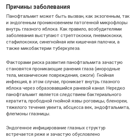
Причины заболевания
Панофтальмит может быть вызван, как экзогенным, так
и эндогенным проникновением патогенной микрофлоры
внутрь глазного яблока. Как правило, возбудителями
заболевания выступают стрептококки, пневмококки,
стафилококки, синегнойная или кишечная палочки, а
также микобактерии туберкулеза.
Факторами риска развития панофтальмита зачастую
становятся проникающие ранения глаза (инородные
тела, механические повреждения, ожоги). Гнойная
инфекция, в этом случае, проникает внутрь глазного
яблока через образовавшийся раневой канал. Нередко
панофтальмит является следствием бактериального
кератита, прободной гнойной язвы роговицы, бленореи,
тяжелого течения увеита, абсцесса век, эндофтальмита,
флегмоны глазницы.
Эндогенное инфицирование глазных структур
встречается реже и зачастую обусловлено