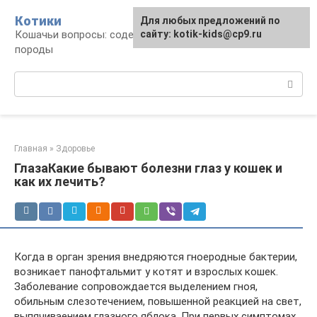
Перейти
Котики
Для любых предложений по
к
Кошачьи вопросы: содержание, лечение,
сайту: kotik-kids@cp9.ru
контенту
породы
Поиск:
Главная
»
Здоровье
ГлазаКакие бывают болезни глаз у кошек и
как их лечить?
Когда в орган зрения внедряются гноеродные бактерии,
возникает панофтальмит у котят и взрослых кошек.
Заболевание сопровождается выделением гноя,
обильным слезотечением, повышенной реакцией на свет,
выпячиваением глазного яблока. При первых симптомах