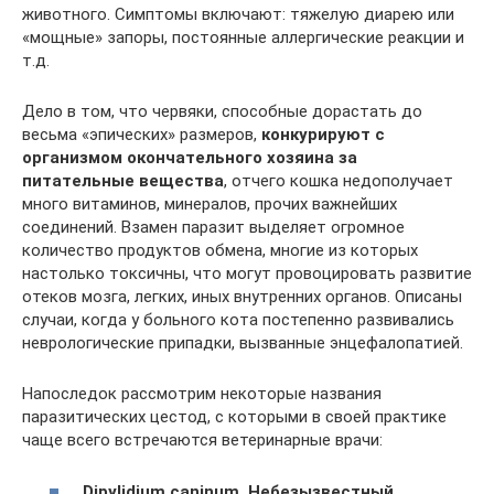
животного. Симптомы включают: тяжелую диарею или
«мощные» запоры, постоянные аллергические реакции и
т.д.
Дело в том, что червяки, способные дорастать до
весьма «эпических» размеров,
конкурируют с
организмом окончательного хозяина за
питательные вещества
, отчего кошка недополучает
много витаминов, минералов, прочих важнейших
соединений. Взамен паразит выделяет огромное
количество продуктов обмена, многие из которых
настолько токсичны, что могут провоцировать развитие
отеков мозга, легких, иных внутренних органов. Описаны
случаи, когда у больного кота постепенно развивались
неврологические припадки, вызванные энцефалопатией.
Напоследок рассмотрим некоторые названия
паразитических цестод, с которыми в своей практике
чаще всего встречаются ветеринарные врачи:
Dipylidium caninum. Небезызвестный