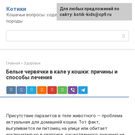
Перейти
Котики
Для любых предложений по
к
Кошачьи вопросы: содержание, лечение,
сайту: kotik-kids@cp9.ru
контенту
породы
Поиск:
Главная
»
Здоровье
Белые червячки в кале у кошки: причины и
способы лечения
Присутствие паразитов в теле животного — проблема
актуальная для домашней кошки. Тот факт,
выгуливается ли питомец на улице или обитает
исключительно в квартире, существенного значения не