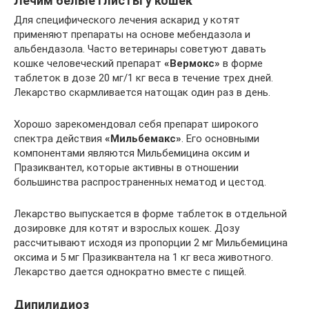
Лечим белые глисты у кошек
Для специфического лечения аскарид у котят
применяют препараты на основе мебендазола и
альбендазола. Часто ветеринары советуют давать
кошке человеческий препарат
«Вермокс»
в форме
таблеток в дозе 20 мг/1 кг веса в течение трех дней.
Лекарство скармливается натощак один раз в день.
Хорошо зарекомендовал себя препарат широкого
спектра действия
«Мильбемакс»
. Его основными
компонентами являются Мильбемицина оксим и
Празиквантел, которые активны в отношении
большинства распространенных нематод и цестод.
Лекарство выпускается в форме таблеток в отдельной
дозировке для котят и взрослых кошек. Дозу
рассчитывают исходя из пропорции 2 мг Мильбемицина
оксима и 5 мг Празиквантела на 1 кг веса животного.
Лекарство дается однократно вместе с пищей.
Дипилидиоз