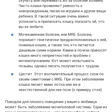
скучать или переживать из-за болезни хозяина.
Часто кошки проявляют ревность к
новорожденным, писая на игрушки и другие вещи
ребенка. В такой ситуации очень важно
успокоить и приласкать кошку, показать ей, что
вы ее любите;
Мочекаменная болезнь или МКБ. Болезнь
поражает генетически предрасположенных к ней,
пожилых кошек, а также тех, кто питается
дешевым сухим кормом. Камни в почках приносят
кошке много неприятностей и проблем с
мочеиспусканием. Кот может испытывать
позывы, однако писать получается с трудом;
Цистит. Этот воспалительный процесс схож по
своим симптомам с МКБ. При этом заболевании
кошка писает мимо лотка или же в
неестественной для нее позе (к примеру, стоя).
Поводом для плохого поведения у вашего любимца
может быть заболевание мочеполовой системы. Одни из