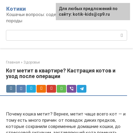
Перейти
Котики
Для любых предложений по
к
Кошачьи вопросы: содержание, лечение,
сайту: kotik-kids@cp9.ru
контенту
породы
Поиск:
Главная
»
Здоровье
Кот метит в квартире? Кастрация котов и
уход после операции
Почему кошка метит? Вернее, метит чаще всего кот — и
тому есть много причин: от повадок диких предков,
которые сохранили современные домашние кошки, до
стрессовой ситуации, заставляющей кота помечать