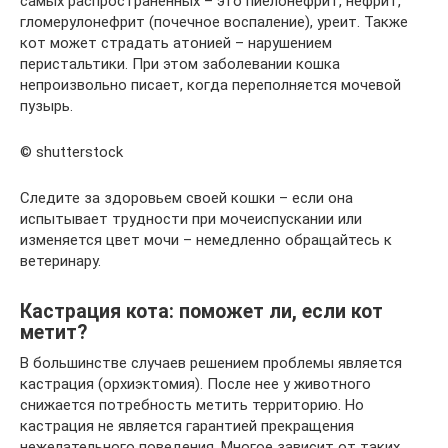
самых распространённых – это пиелонефрит, нефрит,
гломерулонефрит (почечное воспаление), уреит. Также
кот может страдать атонией – нарушением
перистальтики. При этом заболевании кошка
непроизвольно писает, когда переполняется мочевой
пузырь.
© shutterstock
Следите за здоровьем своей кошки – если она
испытывает трудности при мочеиспускании или
изменяется цвет мочи – немедленно обращайтесь к
ветеринару.
Кастрация кота: поможет ли, если кот
метит?
В большинстве случаев решением проблемы является
кастрация (орхиэктомия). После нее у животного
снижается потребность метить территорию. Но
кастрация не является гарантией прекращения
нежелательного поведения. Многое зависит от таких