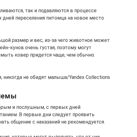
иливаются, так и подавляются в процессе
х дней переселения питомца на новое место
ой размер и вес, из-за чего животное может
ейн-кунов очень густая, поэтому могут
а мыть ковер придется чаще, чем обычно.
 никогда не обидят малыша/Yandex Collections
лемы
рым и послушным, с первых дней
танием. В первые дни следует проявить
нать общение с наказаний не рекомендуется.
ния, которые могут выполнять, что от них