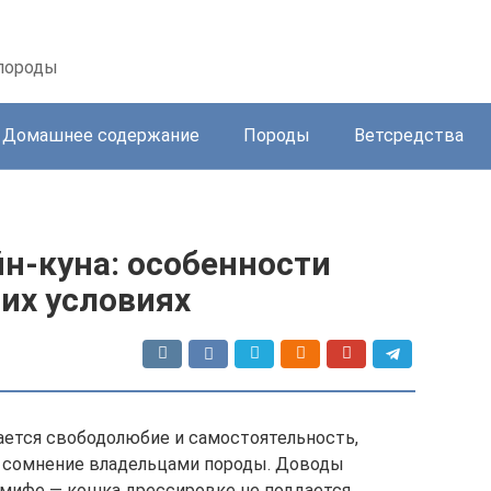
 породы
Домашнее содержание
Породы
Ветсредства
н-куна: особенности
их условиях
ается свободолюбие и самостоятельность,
д сомнение владельцами породы. Доводы
мифе — кошка дрессировке не поддается.