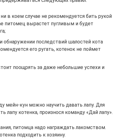
 придерживаться следующих правил:
 ни в коем случае не рекомендуется бить рукой
чае питомец вырастет пугливым и будет
га;
ри обнаружении последствий шалостей кота
комендуется его ругать, котенок не поймет
тоит поощрять за даже небольшие успехи и
оду мейн-кун можно научить давать лапу. Для
ть лапу котенка, произнося команду «Дай лапу».
ания, питомца надо награждать лакомством.
тенка подходить к хозяину.