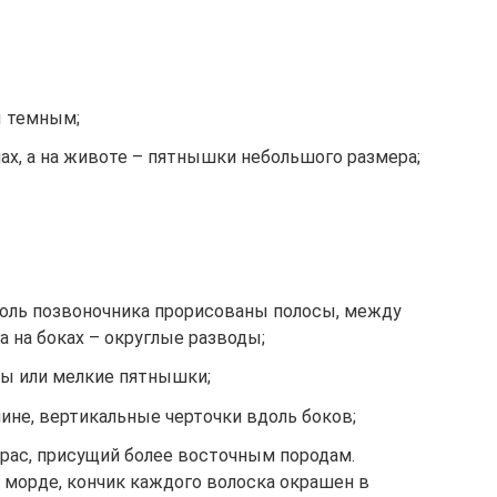
ы темным;
ах, а на животе – пятнышки небольшого размера;
оль позвоночника прорисованы полосы, между
 а на боках – округлые разводы;
ы или мелкие пятнышки;
пине, вертикальные черточки вдоль боков;
рас, присущий более восточным породам.
 морде, кончик каждого волоска окрашен в