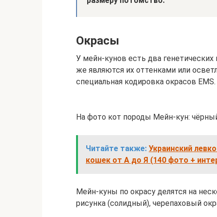
размеру потомство.
Окрасы
У мейн-кунов есть два генетических
же являются их оттенками или освет
специальная кодировка окрасов EMS.
На фото кот породы Мейн-кун: чёрны
Читайте также:
Украинский левко
кошек от А до Я (140 фото + инт
Мейн-куны по окрасу делятся на неск
рисунка (солидный), черепаховый ок