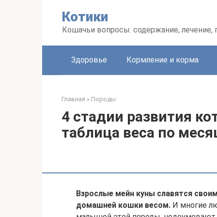
Перейти
Котики
к
контенту
Кошачьи вопросы: содержание, лечение,
Здоровье
Кормление и корма
Главная
»
Породы
4 стадии развития ко
таблица веса по мес
Взрослые мейн куны славятся свои
домашней кошки весом.
И многие лю
малышей этой породы, недоумевают, г