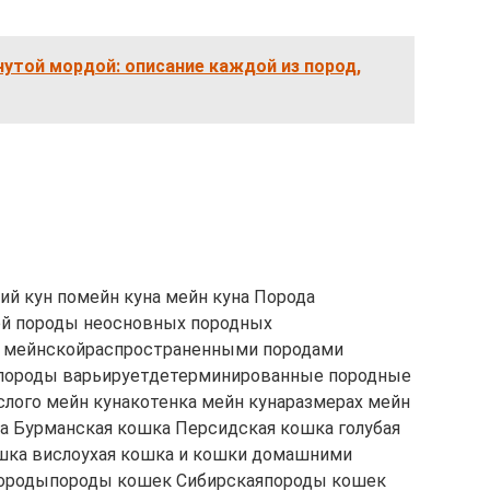
утой мордой: описание каждой из пород,
ий кун помейн куна мейн куна Порода
й породы неосновных породных
ы мейнскойраспространенными породами
 породы варьируетдетерминированные породные
лого мейн кунакотенка мейн кунаразмерах мейн
а Бурманская кошка Персидская кошка голубая
шка вислоухая кошка и кошки домашними
ородыпороды кошек Сибирскаяпороды кошек