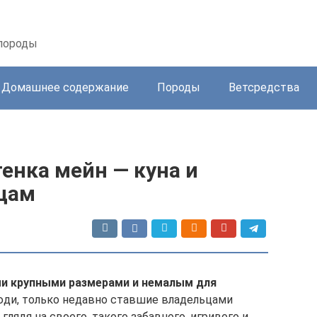
 породы
Домашнее содержание
Породы
Ветсредства
тенка мейн — куна и
яцам
ми крупными размерами и немалым для
ди, только недавно ставшие владельцами
лядя на своего, такого забавного, игривого и