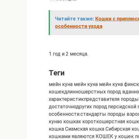
Читайте также:
Кошки с приплюсн
особенности ухода
1 год и 2 месяца.
Теги
мейн куна мейн куна мейн куна финск
кошекдлинношерстных пород вданно
характеристикпредставителя пород
достаточнодругих пород.персидской
особенности.стандарты породы взрос
кунао кошках короткошерстная кошк
кошка Сиамская кошка Сибирская ко
кошками являются КОШЕК у кошек п