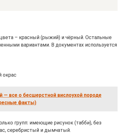
 цвета – красный (рыжий) и чёрный. Остальные
ленными вариантами. В документах используется
й окрас
й — все о бесшерстной вислоухой породе
ересные факты)
олько групп: имеющие рисунок (табби), без
рас, серебристый и дымчатый.