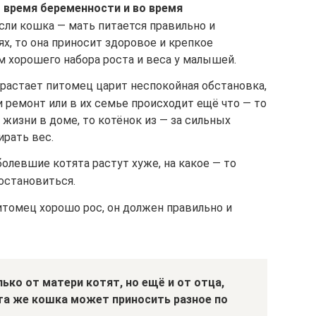
 время беременности и во время
сли кошка — мать питается правильно и
х, то она приносит здоровое и крепкое
м хорошего набора роста и веса у малышей.
драстает питомец царит неспокойная обстановка,
и ремонт или в их семье происходит ещё что — то
изни в доме, то котёнок из — за сильных
ирать вес.
олевшие котята растут хуже, на какое — то
остановиться.
итомец хорошо рос, он должен правильно и
ько от матери котят, но ещё и от отца,
 та же кошка может приносить разное по