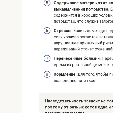
Содержание матери котят во
выкармливания потомства.
Е
содержится в хороших условия
потомство, что служит залого
Стрессы.
Если в доме, где по
если хозяева ругаются, затеял
нарушившее привычный ритм ж
переживаний станет хуже наб
Перенесённые болезни.
Переб
время их рост вообще может 
Кормление.
Для того, чтобы п
полноценно питаться.
Наследственность зависит не тол
поэтому от разных котов одна и