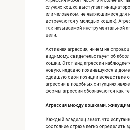
Агрессия может носить и более актив
случаях кошка выступает инициатор
или человеком, не являющимися для н
встречаются у молодых кошек). Агре
так называемой инструментальной агр
цели.
Активная агрессия, ничем не спровоц
видимому, свидетельствует об абсо
кошки. Этот вид агрессии наблюдает
новую, недавно появившуюся в доме,
сдавшую свои позиции вследствие о
агрессии в подобных ситуациях являе
формы агрессии обозначаются как те
Агрессия между кошками, живущим
Каждый владелец знает, что испуган
состояние страха легко определить 