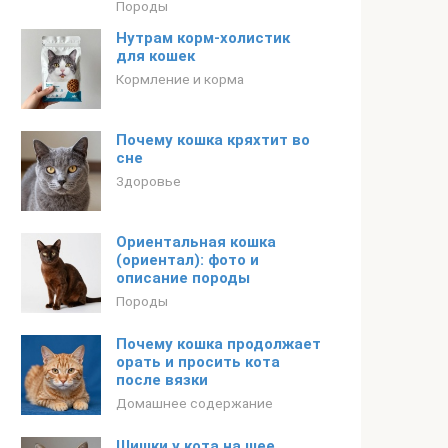
Породы
Нутрам корм-холистик
для кошек
Кормление и корма
Почему кошка кряхтит во
сне
Здоровье
Ориентальная кошка
(ориентал): фото и
описание породы
Породы
Почему кошка продолжает
орать и просить кота
после вязки
Домашнее содержание
Шишки у кота на шее,