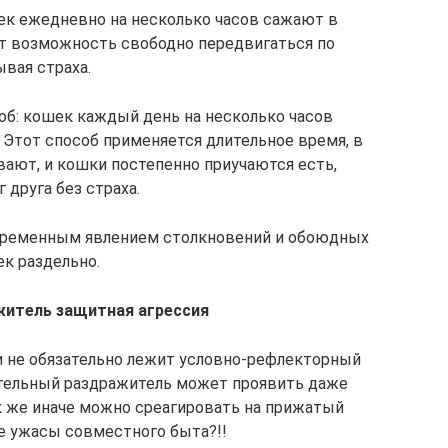
шек ежедневно на несколько часов сажают в
ает возможность свободно передвигаться по
ывая страха.
об: кошек каждый день на несколько часов
 Этот способ применяется длительное время, в
вают, и кошки постепенно приучаются есть,
г друга без страха.
 временным явлением столкновений и обоюдных
ек раздельно.
житель защитная агрессия
и не обязательно лежит условно-рефлекторный
ательный раздражитель может проявить даже
к же иначе можно среагировать на прижатый
ие ужасы совместного быта?!!