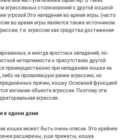
ный или наступательный характер. В таких
ом агрессивных столкновений с другой кошкой
её угрозой.Это нападения во время игры, (часто
ссия во время игры является также источником
ессии, т.е. агрессии как средства достижения
ированных, и иногда яростных нападений, по-
лютной нетерпимости к присутствию другой
ся преимущественно при нападениях кошки на
 либо на проявлявшую ранее агрессию, но
пределённых причин, кошку. Основной функцией
тся изгнание объекта агрессии. Поэтому эти
рриториальная агрессия.
и в одном доме
ная кошка может быть очень опасна. Это крайнее
зрачки расширены, уши прижаты, кошка