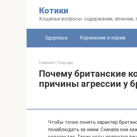
Перейти
Котики
к
контенту
Кошачьи вопросы: содержание, лечение,
Здоровье
Кормление и корма
Главная
»
Породы
Почему британские к
причины агрессии у б
Чтобы точно понять характер британ
понаблюдать за ними. Сначала они ка
совсем так. Такие коты являются ли