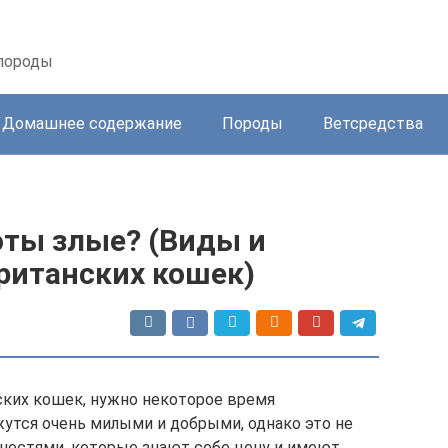
 породы
Домашнее содержание
Породы
Ветсредства
оты злые? (Виды и
ританских кошек)
ских кошек, нужно некоторое время
жутся очень милыми и добрыми, однако это не
чностями, которые знают себе цену и имеют