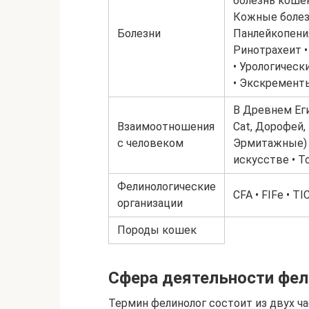
болезнь кошек
Кожные болезн
Болезни
Панлейкопения
Ринотрахеит •
• Урологическ
• Экскремент
В Древнем Еги
Взаимоотношения
Cat, Дорофей,
с человеком
Эрмитажные) 
искусстве • Т
Фелинологические
CFA • FIFe • T
организации
Породы кошек
Сфера деятельности фел
Термин фелинолог состоит из двух част