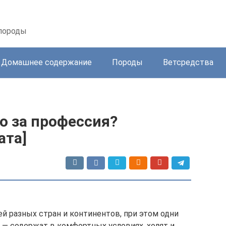
 породы
Домашнее содержание
Породы
Ветсредства
о за профессия?
ата]
 разных стран и континентов, при этом одни
 — содержат в комфортных условиях, холят и