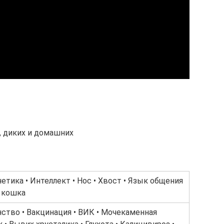
 диких и домашних
нетика • Интеллект • Нос • Хвост • Язык общения
я кошка
ство • Вакцинация • ВИК • Мочекаменная