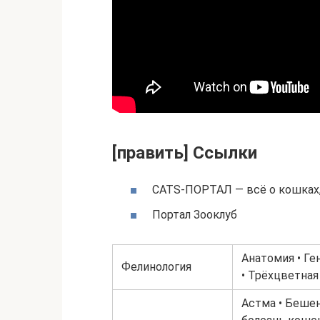
[править] Ссылки
CATS-ПОРТАЛ — всё о кошках,
Портал Зооклуб
Анатомия • Ге
Фелинология
• Трёхцветна
Астма • Бешен