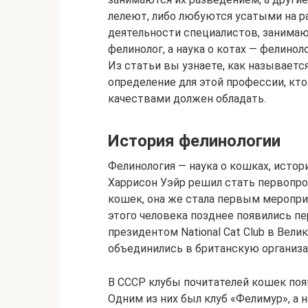
лелеют, либо любуются усатыми на р
деятельности специалистов, занимаю
фелинолог, а наука о котах — фелиноло
Из статьи вы узнаете, как называетс
определение для этой профессии, кто
качествами должен обладать.
История фелинологии
Фелинология — наука о кошках, истори
Харрисон Уэйр решил стать первопр
кошек, она же стала первым меропри
этого человека позднее появились пе
президентом National Cat Club в Вел
объединились в британскую организ
В СССР клубы почитателей кошек появи
Одним из них был клуб «Фелимур», а 