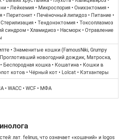
 • Вывих хрусталика • Глухота • Калицивироз •
и • Лейкемия • Микроспория • Онихэктомия •
 • Перитонит • Печёночный липидоз • Питание •
 Стерилизация • Тендонэктомия • Токсоплазмоз
ий синдром • Хламидиоз • Насморк • Отравление
ы
пте • Знаменитые кошки (FamousNiki, Grumpy
 Проглотивший новогодний дождик, Матроска,
• Беспородная кошка • Кошатина • Кошки в
опот котов • Чёрный кот • Lolcat • Кэтхантеры
ICA • WACC • WCF • МФА
инолога
ей: лат. felinus, что означает «кошачий» и logos