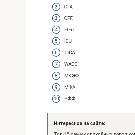
CFA.
CFF.
FIFe.
ICU.
TICA.
WACC.
МКЭФ.
МФА.
РФФ.
Интересное на сайте:
Топ-15 самых спокойных пород к