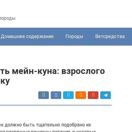
 породы
Домашнее содержание
Породы
Ветсредства
ть мейн-куна: взрослого
шку
к должно быть тщательно подобрано их
ся различные рационы питания, в которых,