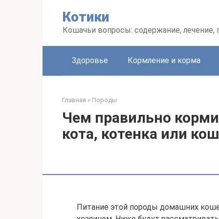
Перейти
Котики
к
контенту
Кошачьи вопросы: содержание, лечение,
Здоровье
Кормление и корма
Главная
»
Породы
Чем правильно корми
кота, котенка или ко
Питание этой породы домашних коше
хозяином. Ниже будут рассматривать