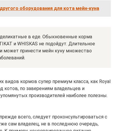
другого оборудования для кота мейн-куна
 деликатные в еде. Обыкновенные корма
TIKAT и WHISKAS не подойдут. Длительное
ми может принести мейн куну множество
аболеваний.
х видов кормов супер премиум класса, как Royal
ород котов, по заверениям владельцев и
упомянутых производителей наиболее полезны.
 прежде всего, следует проконсультироваться с
уже сам владелец, не в последнюю очередь,
. К примеру, консервированное питание