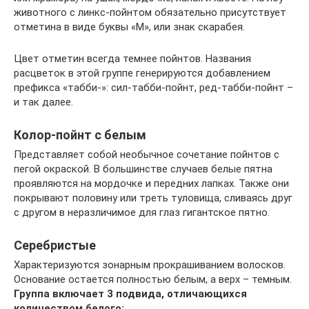
животного с линкс-пойнтом обязательно присутствует
отметина в виде буквы «М», или знак скарабея.
Цвет отметин всегда темнее пойнтов. Названия
расцветок в этой группе генерируются добавлением
префикса «табби-»: сил-табби-пойнт, ред-табби-пойнт –
и так далее.
Колор-пойнт с белым
Представляет собой необычное сочетание пойнтов с
пегой окраской. В большинстве случаев белые пятна
проявляются на мордочке и передних лапках. Также они
покрывают половину или треть туловища, сливаясь друг
с другом в неразличимое для глаз гигантское пятно.
Серебристые
Характеризуются зонарным прокрашиванием волосков.
Основание остается полностью белым, а верх – темным.
Группа включает 3 подвида, отличающихся
количеством белого: