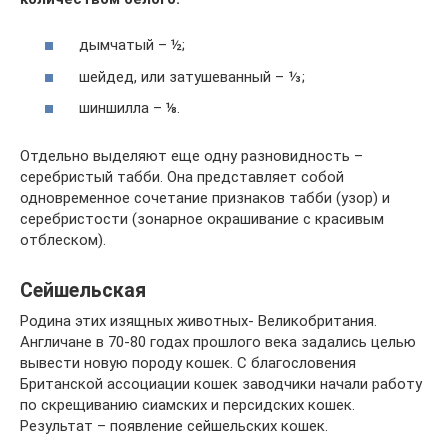
дымчатый – ½;
шейдед, или затушеванный – ⅓;
шиншилла – ⅛.
Отдельно выделяют еще одну разновидность –
серебристый табби. Она представляет собой
одновременное сочетание признаков табби (узор) и
серебристости (зонарное окрашивание с красивым
отблеском).
Сейшельская
Родина этих изящных животных- Великобритания.
Англичане в 70-80 годах прошлого века задались целью
вывести новую породу кошек. С благословения
Британской ассоциации кошек заводчики начали работу
по скрещиванию сиамских и персидских кошек.
Результат – появление сейшельских кошек.