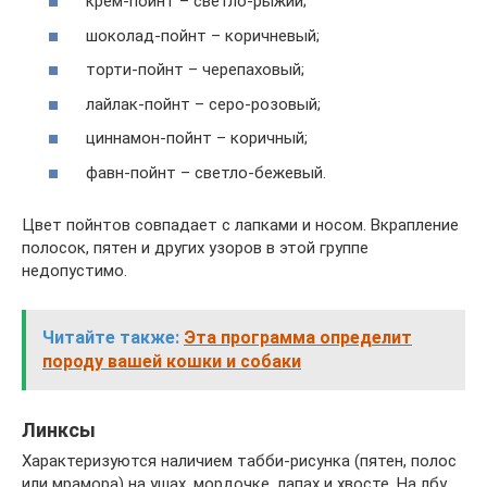
крем-пойнт – светло-рыжий;
шоколад-пойнт – коричневый;
торти-пойнт – черепаховый;
лайлак-пойнт – серо-розовый;
циннамон-пойнт – коричный;
фавн-пойнт – светло-бежевый.
Цвет пойнтов совпадает с лапками и носом. Вкрапление
полосок, пятен и других узоров в этой группе
недопустимо.
Читайте также:
Эта программа определит
породу вашей кошки и собаки
Линксы
Характеризуются наличием табби-рисунка (пятен, полос
или мрамора) на ушах, мордочке, лапах и хвосте. На лбу