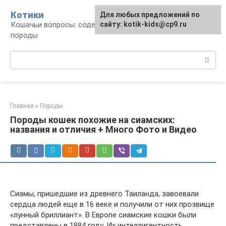
Перейти
Котики
Для любых предложений по
к
Кошачьи вопросы: содержание, лечение,
сайту: kotik-kids@cp9.ru
контенту
породы
Поиск:
Главная
»
Породы
Породы кошек похожие на сиамских:
названия и отличия + Много Фото и Видео
Сиамы, пришедшие из древнего Таиланда, завоевали
сердца людей еще в 16 веке и получили от них прозвище
«лунный бриллиант». В Европе сиамские кошки были
представлены в 1884 году. Их интеллигентность,