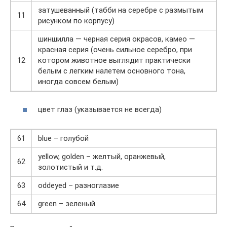
затушеванный (табби на серебре с размытым
11
рисунком по корпусу)
шиншилла — черная серия окрасов, камео —
красная серия (очень сильное серебро, при
12
котором животное выглядит практически
белым с легким налетем основного тона,
иногда совсем белым)
цвет глаз (указывается не всегда)
61
blue – голубой
yellow, golden – желтый, оранжевый,
62
золотистый и т.д.
63
oddeyed – разноглазие
64
green – зеленый