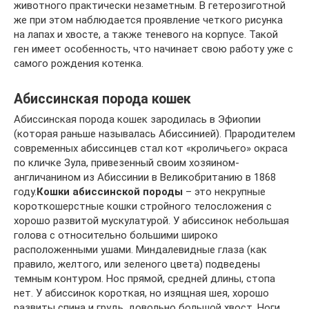
животного практически незаметным. В гетерозиготной
же при этом наблюдается проявление четкого рисунка
на лапах и хвосте, а также теневого на корпусе. Такой
ген имеет особенность, что начинает свою работу уже с
самого рождения котенка.
Абиссинская порода кошек
Абиссинская порода кошек зародилась в Эфиопии
(которая раньше называлась Абиссинией). Прародителем
современных абиссинцев стал кот «кроличьего» окраса
по кличке Зула, привезенный своим хозяином-
англичанином из Абиссинии в Великобританию в 1868
году.
Кошки абиссинской породы
– это некрупные
короткошерстные кошки стройного телосложения с
хорошо развитой мускулатурой. У абиссинок небольшая
голова с относительно большими широко
расположенными ушами. Миндалевидные глаза (как
правило, желтого, или зеленого цвета) подведены
темным контуром. Нос прямой, средней длины, стопа
нет. У абиссинок короткая, но изящная шея, хорошо
развиты спина и грудь, довольно большой хвост. Ноги