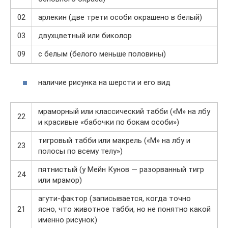
02
арлекин (две трети особи окрашено в белый)
03
двухцветный или биколор
09
с белым (белого меньше половины)
наличие рисунка на шерсти и его вид
мраморный или классический табби («М» на лбу
22
и красивые «бабочки по бокам особи»)
тигровый табби или макрель («М» на лбу и
23
полосы по всему телу»)
пятнистый (у Мейн Кунов — разорванный тигр
24
или мрамор)
агути-фактор (записывается, когда точно
21
ясно, что животное табби, но не понятно какой
именно рисунок)