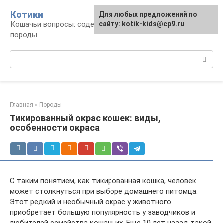
Перейти
Котики
Для любых предложений по
к
Кошачьи вопросы: содержание, лечение,
сайту: kotik-kids@cp9.ru
контенту
породы
Поиск:
Главная
»
Породы
Тикированный окрас кошек: виды,
особенности окраса
С таким понятием, как тикированная кошка, человек
может столкнуться при выборе домашнего питомца.
Этот редкий и необычный окрас у животного
приобретает большую популярность у заводчиков и
любителей семейства кошачьих. Еще 10 лет назад такой