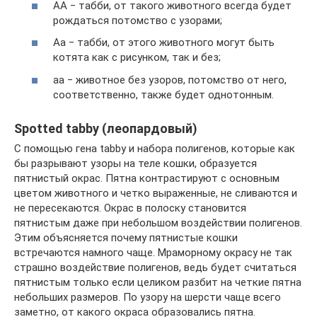
АА ‒ табби, от такого животного всегда будет
рождаться потомство с узорами;
Аа ‒ табби, от этого животного могут быть
котята как с рисунком, так и без;
аа ‒ животное без узоров, потомство от него,
соответственно, также будет однотонным.
Spotted tabby (леопардовый)
С помощью гена tabby и набора полигенов, которые как
бы разрывают узоры на теле кошки, образуется
пятнистый окрас. Пятна контрастируют с основным
цветом животного и четко выраженные, не сливаются и
не пересекаются. Окрас в полоску становится
пятнистым даже при небольшом воздействии полигенов.
Этим объясняется почему пятнистые кошки
встречаются намного чаще. Мраморному окрасу не так
страшно воздействие полигенов, ведь будет считаться
пятнистым только если целиком разбит на четкие пятна
небольших размеров. По узору на шерсти чаще всего
заметно, от какого окраса образовались пятна.