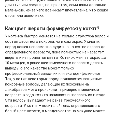
длинные или средние, но, при этом, сами лапы довольно
маленькие, из-за чего возникает впечатление, что кошка
стоит «на цыпочках».
Как цвет шерсти формируется у котят?
У котёнка быстро меняется не только структура волос и
состав шёрстного покрова, но и сам окрас. У многих
пород кошек невозможно судить о качестве окраса до
определённого возраста, пока полностью не нарастёт
шерсть и не проявятся цвета. Котенок меняет окрас до
10 месяцев, а ранее шестимесячного возраста делать
выводы о его качестве может только
профессиональный заводчик или эксперт-фелинолог.
Так, у котят некоторых пород появляются защитные
покровные волосы, делающие их похожими на
дикобразов ‒ это происходит примерно в месячном
возрасте, когда котята начинают выползать из гнезда.
Эти волосы выпадают не ранее трёхмесячного
возраста. У котят ‒ носителей гена, определяющего
белый цвет шерсти, в младенчестве на макушке может