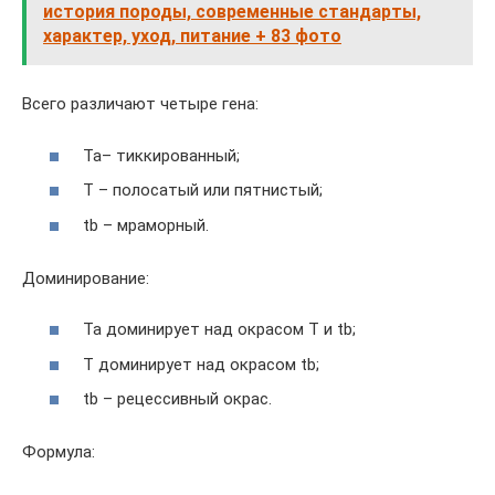
история породы, современные стандарты,
характер, уход, питание + 83 фото
Всего различают четыре гена:
Та– тиккированный;
Т – полосатый или пятнистый;
tb – мраморный.
Доминирование:
Та доминирует над окрасом Т и tb;
Т доминирует над окрасом tb;
tb – рецессивный окрас.
Формула: