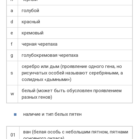
a
голубой
d
красный
e
кремовый
f
черная черепаха
g
голубокремовая черепаха
серебро или дым (проявление одного гена, но
s
рисунчатых особей называют серебряными, а
солидных «дымными»)
белый (может быть обусловлен проявлением
w
разных генов)
наличие и тип белых пятен
ван (белая особь с небольшим пятном, пятнами
01
основного окраса)