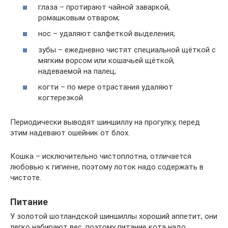
глаза – протирают чайной заваркой,
ромашковым отваром;
нос – удаляют салфеткой выделения;
зубы – ежедневно чистят специальной щёткой с
мягким ворсом или кошачьей щёткой,
надеваемой на палец;
когти – по мере отрастания удаляют
когтерезкой.
Периодически выводят шиншиллу на прогулку, перед
этим надевают ошейник от блох.
Кошка – исключительно чистоплотна, отличается
любовью к гигиене, поэтому лоток надо содержать в
чистоте.
Питание
У золотой шотландской шиншиллы хороший аппетит, они
легко набирают вес, поэтому питание кота надо