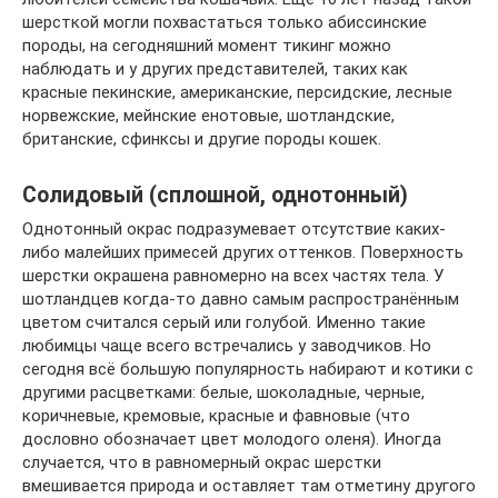
шерсткой могли похвастаться только абиссинские
породы, на сегодняшний момент тикинг можно
наблюдать и у других представителей, таких как
красные пекинские, американские, персидские, лесные
норвежские, мейнские енотовые, шотландские,
британские, сфинксы и другие породы кошек.
Солидовый (сплошной, однотонный)
Однотонный окрас подразумевает отсутствие каких-
либо малейших примесей других оттенков. Поверхность
шерстки окрашена равномерно на всех частях тела. У
шотландцев когда-то давно самым распространённым
цветом считался серый или голубой. Именно такие
любимцы чаще всего встречались у заводчиков. Но
сегодня всё большую популярность набирают и котики с
другими расцветками: белые, шоколадные, черные,
коричневые, кремовые, красные и фавновые (что
дословно обозначает цвет молодого оленя). Иногда
случается, что в равномерный окрас шерстки
вмешивается природа и оставляет там отметину другого