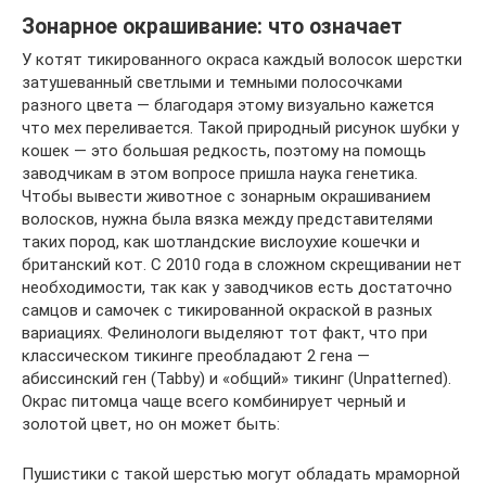
Зонарное окрашивание: что означает
У котят тикированного окраса каждый волосок шерстки
затушеванный светлыми и темными полосочками
разного цвета — благодаря этому визуально кажется
что мех переливается. Такой природный рисунок шубки у
кошек — это большая редкость, поэтому на помощь
заводчикам в этом вопросе пришла наука генетика.
Чтобы вывести животное с зонарным окрашиванием
волосков, нужна была вязка между представителями
таких пород, как шотландские вислоухие кошечки и
британский кот. С 2010 года в сложном скрещивании нет
необходимости, так как у заводчиков есть достаточно
самцов и самочек с тикированной окраской в разных
вариациях. Фелинологи выделяют тот факт, что при
классическом тикинге преобладают 2 гена —
абиссинский ген (Tabby) и «общий» тикинг (Unpatterned).
Окрас питомца чаще всего комбинирует черный и
золотой цвет, но он может быть:
Пушистики с такой шерстью могут обладать мраморной