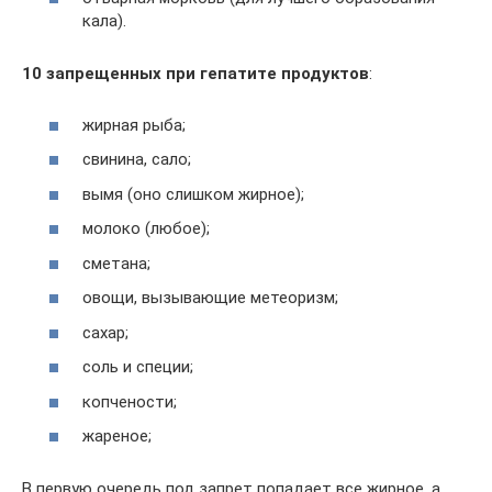
кала).
10 запрещенных при гепатите продуктов
:
жирная рыба;
свинина, сало;
вымя (оно слишком жирное);
молоко (любое);
сметана;
овощи, вызывающие метеоризм;
сахар;
соль и специи;
копчености;
жареное;
В первую очередь под запрет попадает все жирное, а