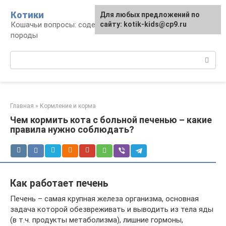
Перейти
Котики
Для любых предложений по
к
Кошачьи вопросы: содержание, лечение,
сайту: kotik-kids@cp9.ru
контенту
породы
Поиск:
Главная
»
Кормление и корма
Чем кормить кота с больной печенью – какие
правила нужно соблюдать?
Как работает печень
Печень – самая крупная железа организма, основная
задача которой обезвреживать и выводить из тела яды
(в т.ч. продукты метаболизма), лишние гормоны,