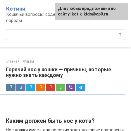
Перейти
Котики
Для любых предложений по
к
Кошачьи вопросы: содержание, лечение,
сайту: kotik-kids@cp9.ru
контенту
породы
Поиск:
Главная
»
Факты
Горячий нос у кошки — причины, которые
нужно знать каждому
Каким должен быть нос у кота?
Нос кошки имеет два носовых хода, которые разделены