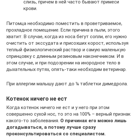
слизь, причем в ней часто бывают примеси
крови.
Питомца необходимо поместить в проветриваемое,
прохладное помещение. Если причина в пыли, этого
хватит. В случае, когда из носа бегут сопли, его нужно
очистить от экссудата и присохших корост, используя
теплый физиологический раствор и самую маленькую
спринцовку с длинным резиновым наконечником. И в
этом случае, и при подозрении на инородное тело в
дыхательных путях, опять-таки необходим ветеринар.
При аллергии малышу дают до ¼ таблетки димедрола.
Котенок ничего не ест
Когда котенок ничего не ест и у него при этом
совершенно сухой нос, то это на 100% – верный признак
какого-то заболевания.
О причинах его можно лишь
догадываться, а потому лучше сразу
проконсультироваться со специалистом.