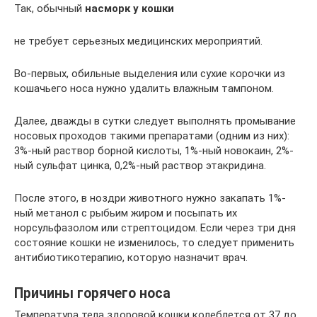
Так, обычный
насморк у кошки
не требует серьезных медицинских мероприятий.
Во-первых, обильные выделения или сухие корочки из
кошачьего носа нужно удалить влажным тампоном.
Далее, дважды в сутки следует выполнять промывание
носовых проходов такими препаратами (одним из них):
3%-ный раствор борной кислоты, 1%-ный новокаин, 2%-
ный сульфат цинка, 0,2%-ный раствор этакридина.
После этого, в ноздри животного нужно закапать 1%-
ный метанол с рыбьим жиром и посыпать их
норсульфазолом или стрептоцидом. Если через три дня
состояние кошки не изменилось, то следует применить
антибиотикотерапию, которую назначит врач.
Причины горячего носа
Температура тела здоровой кошки колеблется от 37 до