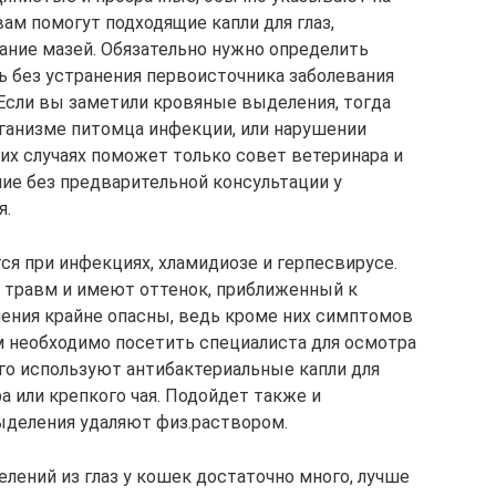
ам помогут подходящие капли для глаз,
ние мазей. Обязательно нужно определить
ь без устранения первоисточника заболевания
Если вы заметили кровяные выделения, тогда
рганизме питомца инфекции, или нарушении
их случаях поможет только совет ветеринара и
ие без предварительной консультации у
я.
ся при инфекциях, хламидиозе и герпесвирусе.
 травм и имеют оттенок, приближенный к
ления крайне опасны, ведь кроме них симптомов
ам необходимо посетить специалиста для осмотра
его используют антибактериальные капли для
а или крепкого чая. Подойдет также и
ыделения удаляют физ.раствором.
лений из глаз у кошек достаточно много, лучше