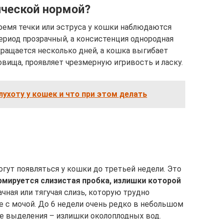
ической нормой?
ремя течки или эструса у кошки наблюдаются
ериод прозрачный, а консистенция однородная
екращается несколько дней, а кошка выгибает
вища, проявляет чрезмерную игривость и ласку.
лухоту у кошек и что при этом делать
гут появляться у кошки до третьей недели. Это
рмируется слизистая пробка, излишки которой
ачная или тягучая слизь, которую трудно
е с мочой. До 6 недели очень редко в небольшом
 выделения – излишки околоплодных вод.