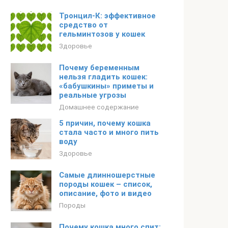
Тронцил-К: эффективное
средство от
гельминтозов у кошек
Здоровье
Почему беременным
нельзя гладить кошек:
«бабушкины» приметы и
реальные угрозы
Домашнее содержание
5 причин, почему кошка
стала часто и много пить
воду
Здоровье
Самые длинношерстные
породы кошек – список,
описание, фото и видео
Породы
Почему кошка много спит: