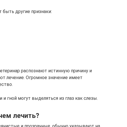
 быть другие признаки:
ветеринар распознают истинную причину и
ют лечение. Огромное значение имеет
ество.
 и гной могут выделяться из глаз как слезы.
 чем лечить?
одянистые и прозрачные, обычно указывают на