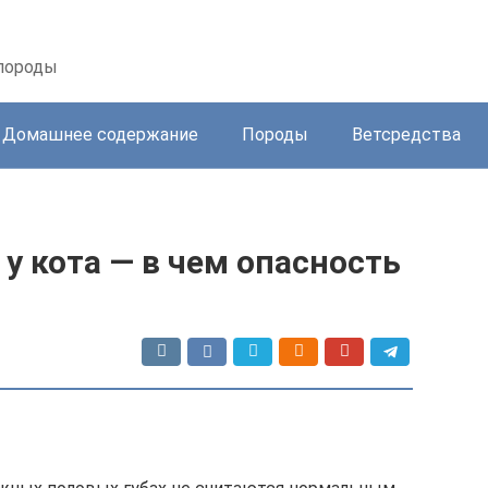
 породы
Домашнее содержание
Породы
Ветсредства
у кота — в чем опасность