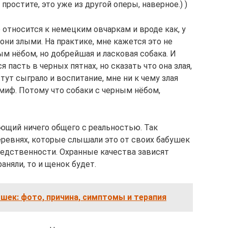
, простите, это уже из другой оперы, наверное.) )
 относится к немецким овчаркам и вроде как, у
они злыми. На практике, мне кажется это не
ым нёбом, но добрейшая и ласковая собака. И
 пасть в черных пятнах, но сказать что она злая,
ут сыграло и воспитание, мне ни к чему злая
 миф. Потому что собаки с черным нёбом,
ющий ничего общего с реальностью. Так
ревнях, которые слышали это от своих бабушек
ледственности. Охранные качества зависят
раняли, то и щенок будет.
шек: фото, причина, симптомы и терапия