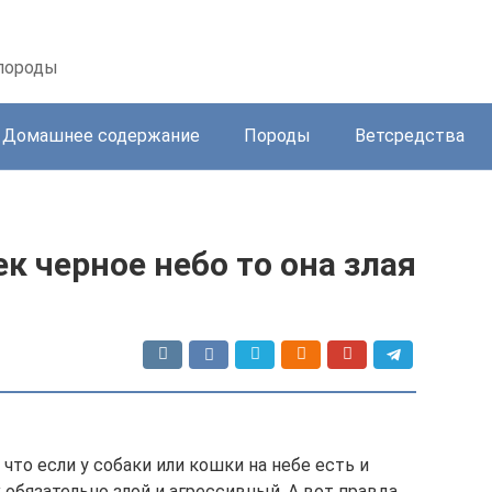
 породы
Домашнее содержание
Породы
Ветсредства
к черное небо то она злая
что если у собаки или кошки на небе есть и
х обязательно злой и агрессивный. А вот правда