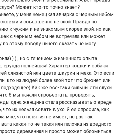
слухи? Может кто-то точно знает?
знаете, у меня немецкая авчарка с черным небом.
асковый и совершенно не злой. Правда по
ию к чужим и не знакомым скорее злой, но как
Кошек с черным небом не встречала или может
 по этому поводу ничего сказать не могу.
рила) ) ) , но с течением жизненного опыта
, ерунда полнейшая! Характер кошки и собаки
ей слизистой или цвета шкурки и меха. Это если
и. кто из людей более злой тот что брюнет или
 подходящее) Как же все-таки сильны эти слухи
что б мы начали опровергать, проверять,
жды одна женщина стала рассказывать о вреде
 что их нельзя совать в ухо. Я ее спросила, как
а мне, что понятия не имеет, но раз так
вата какая-то не такая или палочка из вредного
ка просто деревянная и просто может обломиться