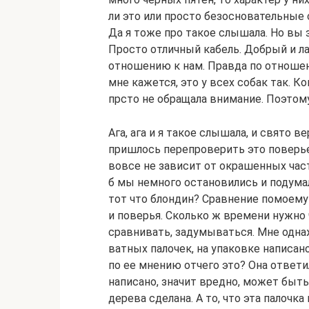
ли это или просто безосновательные 
Да я тоже про такое слышала. Но вы 
Просто отличный кабель. Добрый и л
отношению к нам. Правда по отношен
мне кажется, это у всех собак так. 
прсто не обращала внимание. Поэтому
Ага, ага и я такое слышала, и свято ве
пришлось перепроверить это поверье
вовсе не зависит от окрашенных част
б мы немного остановились и подумал
тот что блондин? Сравнение помоему
и поверья. Сколько ж времени нужно 
сравнивать, задумываться. Мне одна
ватных палочек, на упаковке написано,
по ее мнению отчего это? Она ответил
написано, значит вредно, может быть 
дерева сделана. А то, что эта палоч