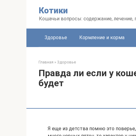
Перейти
Котики
к
контенту
Кошачьи вопросы: содержание, лечение,
Здоровье
Кормление и корма
Главная
»
Здоровье
Правда ли если у коше
будет
Я еще из детства помню это поверье, 
много черных пятен, то характер у ни