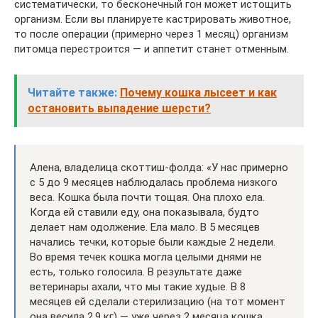
систематически, то бесконечный гон может истощить
организм. Если вы планируете кастрировать животное,
то после операции (примерно через 1 месяц) организм
питомца перестроится — и аппетит станет отменным.
Читайте также:
Почему кошка лысеет и как
остановить выпадение шерсти?
Алена, владелица скоттиш-фолда: «У нас примерно
с 5 до 9 месяцев наблюдалась проблема низкого
веса. Кошка была почти тощая. Она плохо ела.
Когда ей ставили еду, она показывала, будто
делает нам одолжение. Ела мало. В 5 месяцев
начались течки, которые были каждые 2 недели.
Во время течек кошка могла целыми днями не
есть, только голосила. В результате даже
ветеринары ахали, что мы такие худые. В 8
месяцев ей сделали стерилизацию (на тот момент
она весила 2,9 кг) — уже через 2 месяца кошка