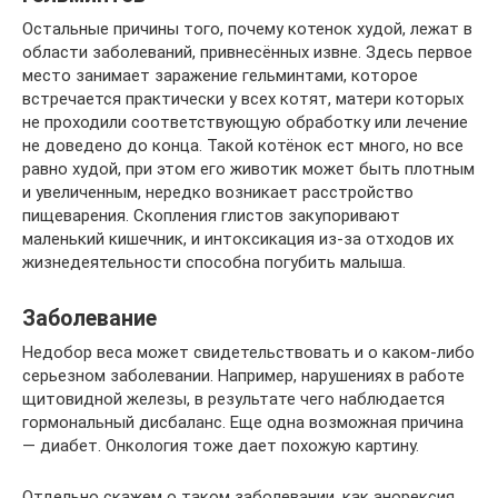
Остальные причины того, почему котенок худой, лежат в
области заболеваний, привнесённых извне. Здесь первое
место занимает заражение гельминтами, которое
встречается практически у всех котят, матери которых
не проходили соответствующую обработку или лечение
не доведено до конца. Такой котёнок ест много, но все
равно худой, при этом его животик может быть плотным
и увеличенным, нередко возникает расстройство
пищеварения. Скопления глистов закупоривают
маленький кишечник, и интоксикация из-за отходов их
жизнедеятельности способна погубить малыша.
Заболевание
Недобор веса может свидетельствовать и о каком-либо
серьезном заболевании. Например, нарушениях в работе
щитовидной железы, в результате чего наблюдается
гормональный дисбаланс. Еще одна возможная причина
— диабет. Онкология тоже дает похожую картину.
Отдельно скажем о таком заболевании, как анорексия