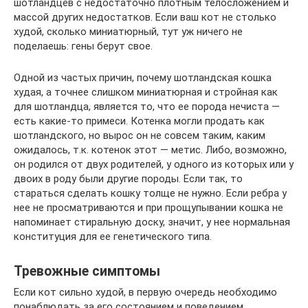
шотландцев с недостаточно плотным телосложением и
массой других недостатков. Если ваш кот не столько
худой, сколько миниатюрный, тут уж ничего не
поделаешь: гены берут свое.
Одной из частых причин, почему шотландская кошка
худая, а точнее слишком миниатюрная и стройная как
для шотландца, является то, что ее порода нечиста —
есть какие-то примеси. Котенка могли продать как
шотландского, но вырос он не совсем таким, каким
ожидалось, т.к. котенок этот — метис. Либо, возможно,
он родился от двух родителей, у одного из которых или у
двоих в роду были другие породы. Если так, то
стараться сделать кошку толще не нужно. Если ребра у
нее не просматриваются и при прощупывании кошка не
напоминает стиральную доску, значит, у нее нормальная
конституция для ее генетического типа.
Тревожные симптомы
Если кот сильно худой, в первую очередь необходимо
понаблюдать за его состоянием и поведением.