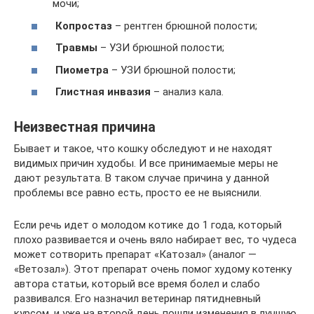
мочи;
Копростаз
– рентген брюшной полости;
Травмы
– УЗИ брюшной полости;
Пиометра
– УЗИ брюшной полости;
Глистная инвазия
– анализ кала.
Неизвестная причина
Бывает и такое, что кошку обследуют и не находят
видимых причин худобы. И все принимаемые меры не
дают результата. В таком случае причина у данной
проблемы все равно есть, просто ее не выяснили.
Если речь идет о молодом котике до 1 года, который
плохо развивается и очень вяло набирает вес, то чудеса
может сотворить препарат «Катозал» (аналог —
«Ветозал»). Этот препарат очень помог худому котенку
автора статьи, который все время болел и слабо
развивался. Его назначил ветеринар пятидневный
курсом, и уже на второй день пошли изменения в лучшую