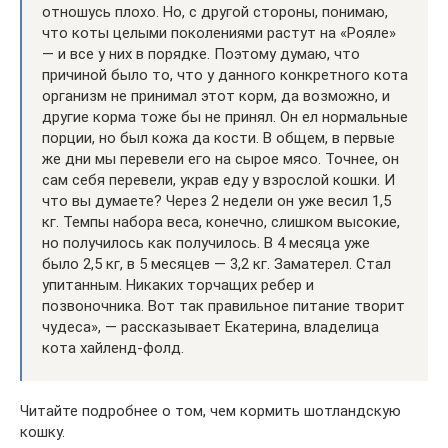
отношусь плохо. Но, с другой стороны, понимаю,
что коты целыми поколениями растут на «Рояле»
— и все у них в порядке. Поэтому думаю, что
причиной было то, что у данного конкретного кота
организм не принимал этот корм, да возможно, и
другие корма тоже бы не принял. Он ел нормальные
порции, но был кожа да кости. В общем, в первые
же дни мы перевели его на сырое мясо. Точнее, он
сам себя перевели, украв еду у взрослой кошки. И
что вы думаете? Через 2 недели он уже весил 1,5
кг. Темпы набора веса, конечно, слишком высокие,
но получилось как получилось. В 4 месяца уже
было 2,5 кг, в 5 месяцев — 3,2 кг. Заматерел. Стал
упитанным. Никаких торчащих ребер и
позвоночника. Вот так правильное питание творит
чудеса», — рассказывает Екатерина, владелица
кота хайленд-фолд.
Читайте подробнее о том, чем кормить шотландскую
кошку.