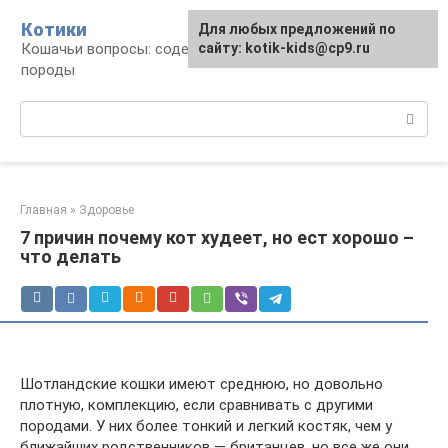
Перейти
Котики
Для любых предложений по
к
Кошачьи вопросы: содержание, лечение,
сайту: kotik-kids@cp9.ru
контенту
породы
Поиск:
Главная
»
Здоровье
7 причин почему кот худеет, но ест хорошо –
что делать
Шотландские кошки имеют среднюю, но довольно
плотную, комплекцию, если сравнивать с другими
породами. У них более тонкий и легкий костяк, чем у
ближайших родственников — британцев, но все же они