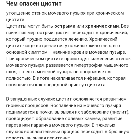
Чем опасен цистит
утолщение стенок мочевого пузыря при хроническом
цистите
Циститы могут быть
острыми
или
хроническими
. Без
принятия мер острый цистит переходит в хронический,
который трудно поддается лечению. Хронический
цистит чаще встречается у пожилых животных, его
основной симптом – наличие крови в мочевом пузыре.
При хроническом цистите происходят изменения стенок
мочевого пузыря, развивается гипертрофия мышечного
слоя, то есть мочевой пузырь не опорожняется
полностью. В итоге накапливается инфекция, которая
проявляется как очередной приступ цистита.
В запущенных случаях цистит осложняется развитием
гнойных процессов. Воспаление из мочевого пузыря
поднимается в почки, вызывая их заболевание (пиелит),
провоцирует образование солевых камней, развитие
пареза или паралича мочевого пузыря. В тяжелых
случаях воспалительный процесс переходит в брюшную
полость, вызывая перитонит.