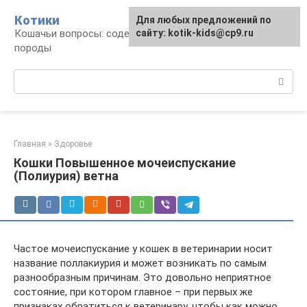
Перейти
Котики
Для любых предложений по
к
Кошачьи вопросы: содержание, лечение,
сайту: kotik-kids@cp9.ru
контенту
породы
Поиск:
Главная
»
Здоровье
Кошки Повышенное мочеиспускание
(Полиурия) ветна
Частое мочеиспускание у кошек в ветеринарии носит
название поллакиурия и может возникать по самым
разнообразным причинам. Это довольно неприятное
состояние, при котором главное – при первых же
признаках обратиться к ветеринару, чтобы как можно