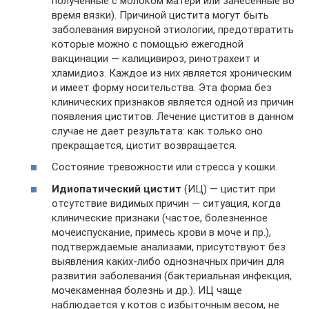
полученные с молоком матери или занесенные во
время вязки). Причиной цистита могут быть
заболевания вирусной этиологии, предотвратить
которые можно с помощью ежегодной
вакцинации — калицивироз, ринотрахеит и
хламидиоз. Каждое из них является хроническим
и имеет форму носительства. Эта форма без
клинических признаков является одной из причин
появления циститов. Лечение циститов в данном
случае не дает результата: как только оно
прекращается, цистит возвращается.
Состояние тревожности или стресса у кошки.
Идиопатический цистит
(ИЦ) — цистит при
отсутствие видимых причин — ситуация, когда
клинические признаки (частое, болезненное
мочеиспускание, примесь крови в моче и пр.),
подтверждаемые анализами, присутствуют без
выявления каких-либо однозначных причин для
развития заболевания (бактериальная инфекция,
мочекаменная болезнь и др.). ИЦ чаще
наблюдается у котов с избыточным весом, не