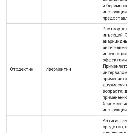
и беременных
инструкции не
предоставлен
Раствор для 
инъекций. Об
акарицидным,
антигельминт
инсектицидн
эффектами.
Применяется 
Отодектин
Ивермектин
интервалом 10
применяется у
двухмесячног
возраста; дан
применению у
беременных к
инструкции н
Антигистамин
средство, пр
для ликвидац