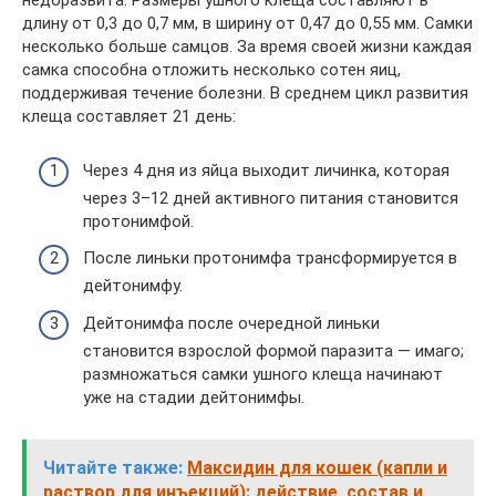
недоразвита. Размеры ушного клеща составляют в
длину от 0,3 до 0,7 мм, в ширину от 0,47 до 0,55 мм. Самки
несколько больше самцов. За время своей жизни каждая
самка способна отложить несколько сотен яиц,
поддерживая течение болезни. В среднем цикл развития
клеща составляет 21 день:
Через 4 дня из яйца выходит личинка, которая
через 3–12 дней активного питания становится
протонимфой.
После линьки протонимфа трансформируется в
дейтонимфу.
Дейтонимфа после очередной линьки
становится взрослой формой паразита — имаго;
размножаться самки ушного клеща начинают
уже на стадии дейтонимфы.
Читайте также:
Максидин для кошек (капли и
раствор для инъекций): действие, состав и