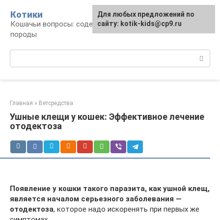
Перейти
Котики
Для любых предложений по
к
Кошачьи вопросы: содержание, лечение,
сайту: kotik-kids@cp9.ru
контенту
породы
Поиск:
Главная
»
Ветсредства
Ушные клещи у кошек: Эффективное лечение
отодектоза
Появление у кошки такого паразита, как ушной клещ,
является началом серьезного заболевания —
отодектоза
, которое надо искоренять при первых же
симптомах.