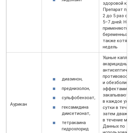
здоровой кожи
Препарат при
2 до 5 раз с 
5–7 дней. Не
применяются 
беременных ко
также котят 
недель
Ушные капли.
акарицидным,
антисептичес
противовоспа
диазинон,
и обезболив
преднизолон,
эффектами. П
закапывают п
сульфобензоат,
в каждое ухо 1
Аурикан
гексамидина
сутки в течен
диисетионат,
затем дважды
в течение мес
тетракаина
Данных по
гидрохлорид
использовани