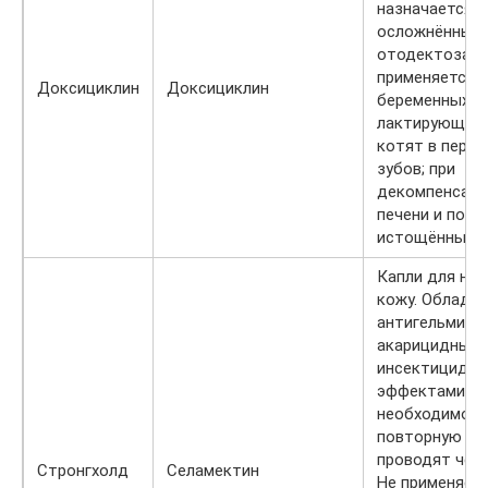
назначается п
осложнённых 
отодектоза. 
применяется у
Доксициклин
Доксициклин
беременных и
лактирующих 
котят в пери
зубов; при
декомпенсаци
печени и почек
истощённых 
Капли для нан
кожу. Облада
антигельминт
акарицидным,
инсектицидн
эффектами. П
необходимост
повторную об
проводят чере
Стронгхолд
Селамектин
Не применяетс