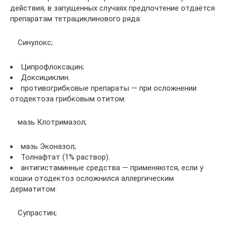
действия, в запущенных случаях предпочтение отдаётся
препаратам тетрациклинового ряда:
Синулокс;
Ципрофлоксацин;
Доксициклин.
противогрибковые препараты — при осложнении
отодектоза грибковым отитом:
мазь Клотримазол;
мазь Эконазол;
Толнафтат (1% раствор).
антигистаминные средства — применяются, если у
кошки отодектоз осложнился аллергическим
дерматитом:
Супрастин;