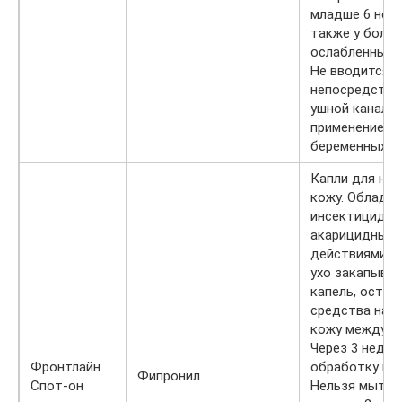
младше 6 неде
также у больн
ослабленных 
Не вводится
непосредстве
ушной канал.
применение у
беременных к
Капли для нан
кожу. Облада
инсектицидны
акарицидным
действиями. 
ухо закапыва
капель, остат
средства нано
кожу между л
Через 3 недел
Фронтлайн
обработку по
Фипронил
Спот-он
Нельзя мыть 