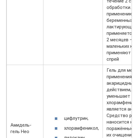
течение 2 сут
обработки. Ра
применению у
беременных и
лактирующих 
применяется у
2 месяцев — д
маленьких ко
применяют Фр
спрей
Гель для мест
применения. 
акарицидным
действием, л
уменьшает бо
хлорамфенико
является анти
Средство рав
цифлутрин,
наносится на
Амидель-
хлорамфеникол,
поражённые з
гель Нео
их очищения с
лидокаин