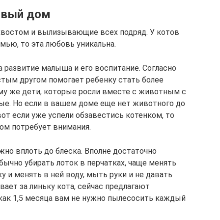
ивый дом
 хвостом и вылизывающие всех подряд. У котов
емью, то эта любовь уникальна.
а развитие малыша и его воспитание. Согласно
тым другом помогает ребенку стать более
у же дети, которые росли вместе с животным с
ые. Но если в вашем доме еще нет животного до
вот если уже успели обзавестись котенком, то
ом потребует внимания.
жно вплоть до блеска. Вполне достаточно
бычно убирать лоток в перчатках, чаще менять
 и менять в ней воду, мыть руки и не давать
вает за линьку кота, сейчас предлагают
к как 1,5 месяца вам не нужно пылесосить каждый