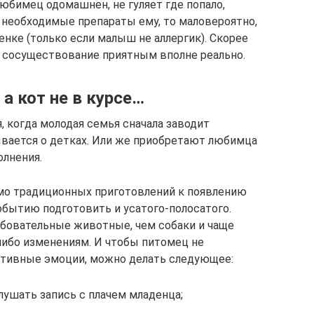
юбимец одомашнен, не гуляет где попало,
 необходимые препараты ему, то маловероятно,
енке (только если малыш не аллергик). Скорее
х сосуществование приятным вполне реально.
а кот не в курсе…
 когда молодая семья сначала заводит
вается о детках. Или же приобретают любимца
олнения.
имо традиционных приготовлений к появлению
обытию подготовить и усатого-полосатого.
ебовательные животные, чем собаки и чаще
либо изменениям. И чтобы питомец не
ативные эмоции, можно делать следующее:
лушать запись с плачем младенца;