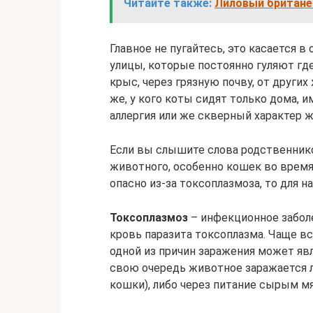
Читайте также:
Лиловый британе
Главное не пугайтесь, это касается в
улицы, которые постоянно гуляют где
крыс, через грязную почву, от други
же, у кого коты сидят только дома, и
аллергия или же скверный характер 
Если вы слышите слова родственников
животного, особенно кошек во время
опасно из-за токсоплазмоза, то для н
Токсоплазмоз
– инфекционное заболе
кровь паразита токсоплазма. Чаще в
одной из причин заражения может я
свою очередь животное заражается л
кошки), либо через питание сырым мя