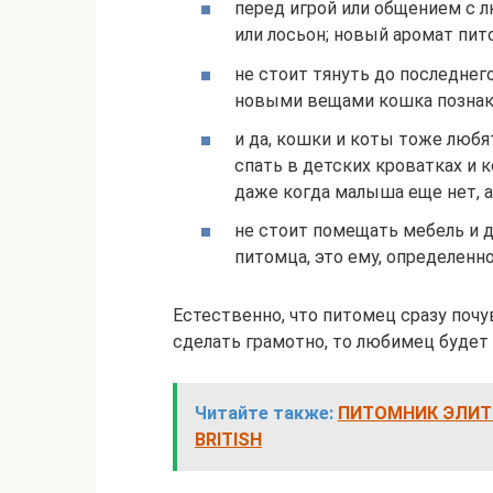
перед игрой или общением с 
или лосьон; новый аромат пи
не стоит тянуть до последнег
новыми вещами кошка познак
и да, кошки и коты тоже любя
спать в детских кроватках и к
даже когда малыша еще нет, а
не стоит помещать мебель и 
питомца, это ему, определенн
Естественно, что питомец сразу почу
сделать грамотно, то любимец будет
Читайте также:
ПИТОМНИК ЭЛИТН
BRITISH