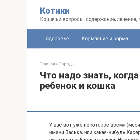
Перейти
Котики
к
контенту
Кошачьи вопросы: содержание, лечение,
Здоровье
Кормление и корма
Главная
»
Породы
Что надо знать, когд
ребенок и кошка
У вас вот уже некоторое время (меся
имени Васька, или какая-нибудь Кас
питомцам забавные клички. Например,