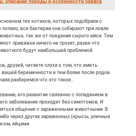
ц: описание породы и особенности окраса
 основном тех котиков, которых подобрали с
 попало, все бактерии они собирают при ловле
х животных, так же от поедания сырого мяса. Тем
меют прививки ничего не грозит, разве что
животного будут наибольшей проблемой.
, друзей, читаете слухи о том, что иметь
 вашей беременности и тем более после родов
ачала разберемся что это такое…
вание, его развитие связанно с попаданием в
сего заболевание проходит без симптомов. И
вляться общение с зараженными животными. В
ибо через других зараженных (крысы, уличные
сом, яйцами.