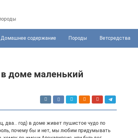
 породы
Домашнее содержание
Породы
Ветсредства
а в доме маленький
ц, два… год) в доме живет пушистое чудо по
ероль, почему бы и нет, мы любим придумывать
 хомяк по имени Апокалипсис, или бульдог