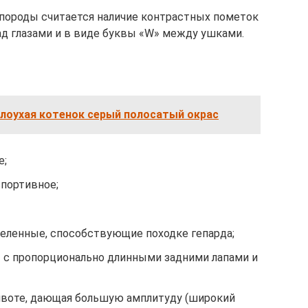
породы считается наличие контрастных пометок
ад глазами и в виде буквы «W» между ушками.
лоухая котенок серый полосатый окрас
е;
спортивное;
еленные, способствующие походке гепарда;
 с пропорционально длинными задними лапами и
ивоте, дающая большую амплитуду (широкий