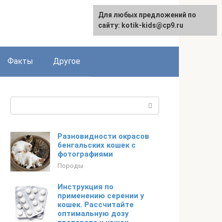
Для любых предложений по
сайту: kotik-kids@cp9.ru
Факты
Другое
Поиск:
Разновидности окрасов
бенгальских кошек с
фотографиями
Породы
Инструкция по
применению серении у
кошек. Рассчитайте
оптимальную дозу