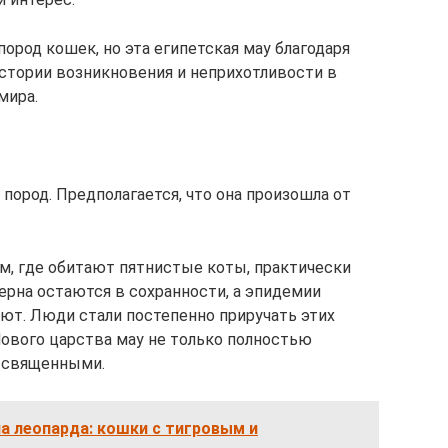
ород кошек, но эта египетская мау благодаря
стории возникновения и неприхотливости в
мира.
 пород. Предполагается, что она произошла от
ам, где обитают пятнистые коты, практически
зерна остаются в сохранности, а эпидемии
ют. Люди стали постепенно приручать этих
ового царства мау не только полностью
я священными.
а леопарда: кошки с тигровым и