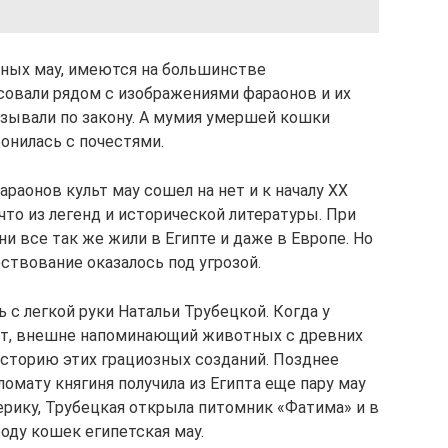
нных мау, имеются на большинстве
совали рядом с изображениями фараонов и их
азывали по закону. А мумия умершей кошки
онилась с почестями.
раонов культ мау сошел на нет и к началу XX
что из легенд и исторической литературы. При
ни все так же жили в Египте и даже в Европе. Но
ствование оказалось под угрозой.
 с легкой руки Натальи Трубецкой. Когда у
кот, внешне напоминающий животных с древних
историю этих грациозных созданий. Позднее
омату княгиня получила из Египта еще пару мау
ерику, Трубецкая открыла питомник «Фатима» и в
роду кошек египетская мау.