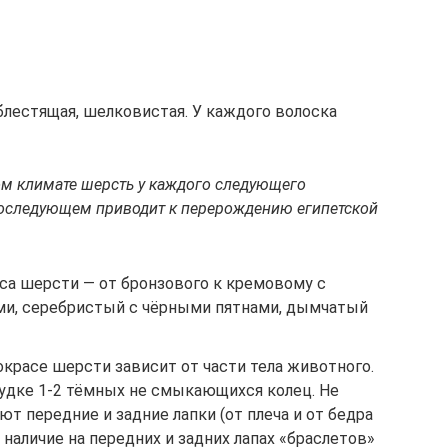
 блестящая, шелковистая. У каждого волоска
ом климате шерсть у каждого следующего
 последующем приводит к перерождению египетской
са шерсти — от бронзового к кремовому с
и, серебристый с чёрными пятнами, дымчатый
окрасе шерсти зависит от части тела животного.
грудке 1-2 тёмных не смыкающихся колец. Не
 передние и задние лапки (от плеча и от бедра
 наличие на передних и задних лапах «браслетов»