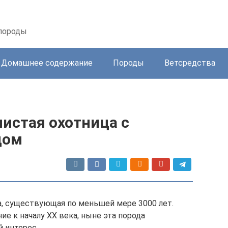
 породы
Домашнее содержание
Породы
Ветсредства
нистая охотница с
дом
да, существующая по меньшей мере 3000 лет.
ие к началу ХХ века, ныне эта порода
 интерес.