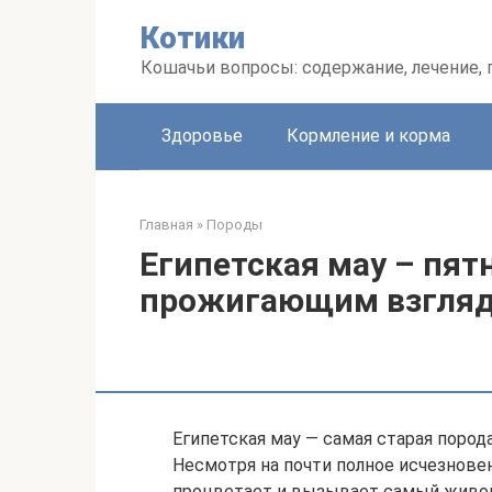
Перейти
Котики
к
контенту
Кошачьи вопросы: содержание, лечение,
Здоровье
Кормление и корма
Главная
»
Породы
Египетская мау – пят
прожигающим взгля
Египетская мау — самая старая поро
Несмотря на почти полное исчезновен
процветает и вызывает самый живой