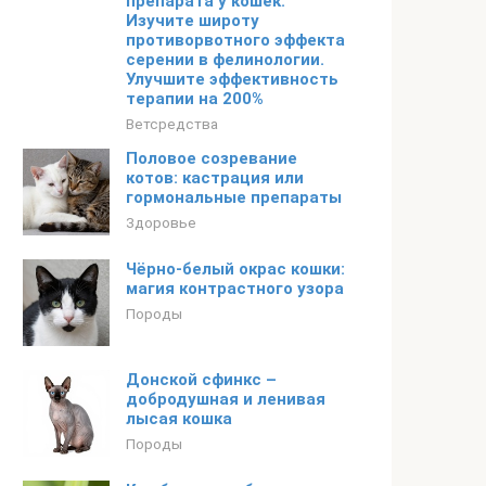
препарата у кошек.
Изучите широту
противорвотного эффекта
серении в фелинологии.
Улучшите эффективность
терапии на 200%
Ветсредства
Половое созревание
котов: кастрация или
гормональные препараты
Здоровье
Чёрно-белый окрас кошки:
магия контрастного узора
Породы
Донской сфинкс –
добродушная и ленивая
лысая кошка
Породы