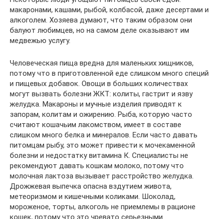
макаронами, кашами, рыбой, колбасой, даже десертами и
алкоголем. Хозяева думают, что таким образом они
балуют любимцев, но на самом деле оказывают им
медвежью услугу.
Человеческая пища вредна для маленьких хищников,
потому что в приготовленной еде слишком много специй
и пищевых добавок. Овощи в больших количествах
могут вызвать болезни ЖКТ: колиты, гастрит и язву
желудка. Макароны и мучные изделия приводят к
запорам, колитам и ожирению. Рыба, которую часто
считают кошачьим лакомством, имеет в составе
слишком много белка и минералов. Если часто давать
питомцам рыбу, это может привести к мочекаменной
болезни и недостатку витамина К. Специалисты не
рекомендуют давать кошкам молоко, потому что
молочная лактоза вызывает расстройство желудка.
Дрожжевая выпечка опасна вздутием живота,
метеоризмом и кишечными коликами. Шоколад,
мороженое, торты, алкоголь не приемлемы в рационе
кошек, потому что это чревато серьезными