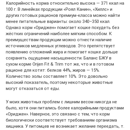
Калорийность корма относительно высока — 371 ккал на
100 г. В линейках продукции «Роял Канин», «Хиллс» и
других готовых рационов премиум-класса можно найти
менее питательные варианты: около 340–350 ккал.
Однако корм «Ориджен» помогает кошке похудеть без
жёстких ограничений наиболее мягким способом. К
преимуществам продукции можно отнести наличие
источников медленных углеводов. Это препятствует
появлению отложений жира и помогает кошке дольше
сохранять ощущение насыщенности. Баланс БЖУ в
сухом корме Orijen Fit & Trim тот же, что и в готовом
рационе для котят: белков 44%, жиров — 15%.
Количество золы составляет 10%. Это довольно
высокий показатель, поэтому некоторые животные
могут отказаться от еды.
У моих животных проблем с лишним весом никогда не
было, хотя они питались более калорийными продуктами
«Ориджен». Наверное, это связано с тем, что корм
биологически соответствует требованиям организма
хищника. У питомцев не возникает желание переедать, т.