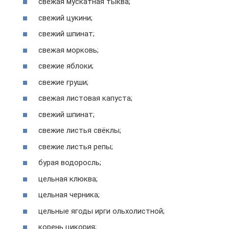
свежая мускатная тыква;
свежий цукини;
свежий шпинат;
свежая морковь;
свежие яблоки;
свежие груши;
свежая листовая капуста;
свежий шпинат;
свежие листья свёклы;
свежие листья репы;
бурая водоросль;
цельная клюква;
цельная черника;
цельные ягоды ирги ольхолистной;
корень цикория;