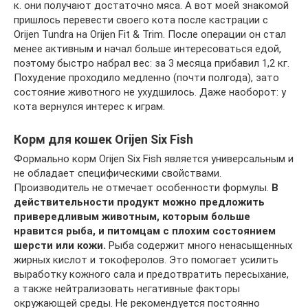
к. они получают достаточно мяса. А вот моей знакомой
пришлось перевести своего кота после кастрации с
Orijen Tundra на Orijen Fit & Trim. После операции он стал
менее активным и начал больше интересоваться едой,
поэтому быстро набрал вес: за 3 месяца прибавил 1,2 кг.
Похудение проходило медленно (почти полгода), зато
состояние животного не ухудшилось. Даже наоборот: у
кота вернулся интерес к играм.
Корм для кошек Orijen Six Fish
Формально корм Orijen Six Fish является универсальным и
не обладает специфическими свойствами.
Производитель не отмечает особенности формулы.
В
действительности продукт можно предложить
привередливым животным, которым больше
нравится рыба, и питомцам с плохим состоянием
шерсти или кожи.
Рыба содержит много ненасыщенных
жирных кислот и токоферолов. Это помогает усилить
выработку кожного сала и предотвратить пересыхание,
а также нейтрализовать негативные факторы
окружающей среды. Не рекомендуется постоянно