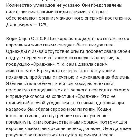
Количество углеводов не указано. Они представлены
низкогликемическими соединениями, которые
обеспечивают организм животного энергией постепенно.
Доля жиров — 15%.
Корм Orijen Cat & Kitten хорошо подходит котятам, но со
взрослыми животными следует быть аккуратнее.
Однажды я из-за отсутствия опыта посоветовала своей
подруге перевести её кошку, склонную к аллергии, на
продукцию «Ориджен», т. к. сама давала своим
животным её. В результате через полгода у кошки
появились проблемы с печенью и мочекаменная болезнь.
Я бы не стала обвинять в этом корм, но всё-таки
посоветую воздержаться от резкого перехода с эконом
и премиум-класса на холистики «Ориджен». Это не
единичный случай ухудшения состояния здоровья при,
казалось бы, сбалансированном питании. Кошки
консервативны, их внутренние органы успевают
привыкнуть к низкокачественным кормам, поэтому для
взрослых животных резкий переход опасен. Иногда даже
разумнее остановиться на супер-премиум-классе.