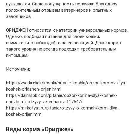
нуждаются. Свою популярность получили благодаря
положительным отзывам ветеринаров и опытных
заводчиков.
ОРИДЖЕН относится к категории универсальных кормов.
Однако, подбирая питание для своей кошки,
внимательно наблюдайте за ее реакцией. Даже корма
такого уровня не всегда подходят требовательным
питомцам.
Источники:
https://zverki.click/koshki/pitanie-koshki/obzor-kormov-dlya-
koshek-oridzhen-orijen.html
https://dalmspb.com/pitanie/obzor-korma-dlya-koshek-
oridzhen-i-otzyvy-veterinarov-117547/
https://mirkotyat.ru/pitanie/otzyvy-o-kormah/korm-dlya-
koshek-orijen.html
Виды корма «Ориджен»