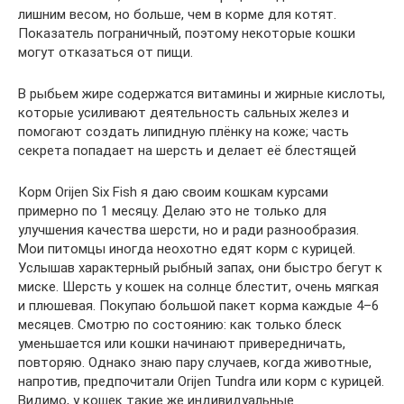
лишним весом, но больше, чем в корме для котят.
Показатель пограничный, поэтому некоторые кошки
могут отказаться от пищи.
В рыбьем жире содержатся витамины и жирные кислоты,
которые усиливают деятельность сальных желез и
помогают создать липидную плёнку на коже; часть
секрета попадает на шерсть и делает её блестящей
Корм Orijen Six Fish я даю своим кошкам курсами
примерно по 1 месяцу. Делаю это не только для
улучшения качества шерсти, но и ради разнообразия.
Мои питомцы иногда неохотно едят корм с курицей.
Услышав характерный рыбный запах, они быстро бегут к
миске. Шерсть у кошек на солнце блестит, очень мягкая
и плюшевая. Покупаю большой пакет корма каждые 4–6
месяцев. Смотрю по состоянию: как только блеск
уменьшается или кошки начинают привередничать,
повторяю. Однако знаю пару случаев, когда животные,
напротив, предпочитали Orijen Tundra или корм с курицей.
Видимо, у кошек такие же индивидуальные