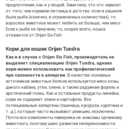
предпочтения, как и у людей. Заметила, что это зависит
от того, чем кормили питомца в детстве: если в рационе
была рыба (конечно, в ограниченных количествах), то
взрослое животное может любить её больше, чем мясо.
Если к рыбе не приучили, то, скорее всего, кошка
откажется от Orijen Six Fish.
Корм для кошек Orijen Tundra
Как и в случае с Orijen Six Fish, производитель не
выделяет специализацию Orijen Tundra, однако
корм можно использовать как профилактический
при склонности к аллергии.
В качестве основных
источников животных белков используется мясо козы,
дикого кабана, утки, оленя, а также радужная форель и
арктический голец. Как и остальные продукты линейки,
корм не содержит злаки и картофель. Все
потенциальные аллергены (пшеница, кукуруза, курятина и
т. д.), которые часто вызывают реакцию, исключены.
Почти все компоненты наверняка не знакомы организму
животного, поэтому шанс развития непереносимости