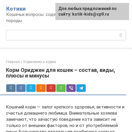
Перейти
Котики
Для любых предложений по
к
Кошачьи вопросы: содержание, лечение,
сайту: kotik-kids@cp9.ru
контенту
породы
Поиск:
Главная
»
Кормление и корма
Корм Ориджен для кошек – состав, виды,
плюсы и минусы
Кошачий корм — залог крепкого здоровья, активности и
счастья домашнего любимца. Внимательные хозяева
замечают, что зачастую поведение кота зависит не
только от внешних факторов, но и от употребляемой
пищи. Большинство владельцев подбирают корм на