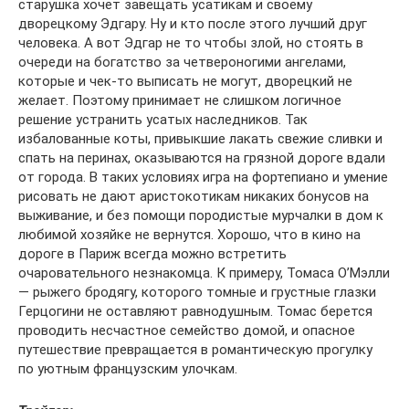
старушка хочет завещать усатикам и своему
дворецкому Эдгару. Ну и кто после этого лучший друг
человека. А вот Эдгар не то чтобы злой, но стоять в
очереди на богатство за четвероногими ангелами,
которые и чек-то выписать не могут, дворецкий не
желает. Поэтому принимает не слишком логичное
решение устранить усатых наследников. Так
избалованные коты, привыкшие лакать свежие сливки и
спать на перинах, оказываются на грязной дороге вдали
от города. В таких условиях игра на фортепиано и умение
рисовать не дают аристокотикам никаких бонусов на
выживание, и без помощи породистые мурчалки в дом к
любимой хозяйке не вернутся. Хорошо, что в кино на
дороге в Париж всегда можно встретить
очаровательного незнакомца. К примеру, Томаса О’Мэлли
— рыжего бродягу, которого томные и грустные глазки
Герцогини не оставляют равнодушным. Томас берется
проводить несчастное семейство домой, и опасное
путешествие превращается в романтическую прогулку
по уютным французским улочкам.