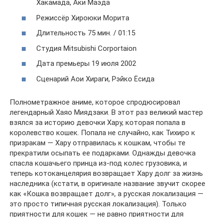
Хакамада, Аки Маэда
Режиссёр Хироюки Морита
Длительность 75 мин. / 01:15
Студия Mitsubishi Corportaion
Дата премьеры 19 июля 2002
Сценарий Аои Хираги, Рэйко Ёсида
Полнометражное аниме, которое спродюсировал
легендарный Хаяо Миядзаки. В этот раз великий мастер
взялся за историю девочки Хару, которая попала в
королевство кошек. Попала не случайно, как Тихиро к
призракам — Хару отправилась к кошкам, чтобы те
прекратили осыпать ее подарками. Однажды девочка
спасла кошачьего принца из-под колес грузовика, и
теперь котоканцелярия возвращает Хару долг за жизнь
наследника (кстати, в оригинале название звучит скорее
как «Кошка возвращает долг», а русская локализация —
это просто типичная русская локализация). Только
приятности для кошек — не равно приятности для