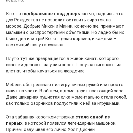
недолго.
Кто-то
подбрасывает под дверь котят
, надеясь, что
дух Рождества не позволит оставить сироток на
морозе. Добрые Микки и Минни, конечно же, принимают
малышей с распростертыми объятьями. Но ладно бы их
было два или три! Котят целая корзина, и каждый –
настоящий шалун и хулиган.
Плуто тут же превращается в живой канат, которого
сиротки дергают за уши и хвост. Попугая выгоняют из
клетки, чтобы качаться на жердочке.
Мебель обстреливают из игрушечных ружей или просто
пилят на части. В общем, в доме царит настоящий хаос.
Даже шикарная пушистая елка моментально стала голой,
как только озорников подпустили к ней за игрушками.
Эта забавная короткометражка
стала одной из
первых
, в которой появился легендарный мышонок.
Причем, озвучивал его лично Уолт Дисней.