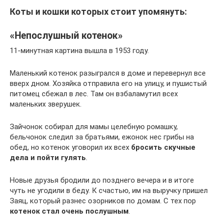
Коты и кошки которых стоит упомянуть:
«Непослушный котенок»
11-минутная картина вышла в 1953 году.
Маленький котенок разыгрался в доме и перевернул все
вверх дном. Хозяйка отправила его на улицу, и пушистый
питомец сбежал в лес. Там он взбаламутил всех
маленьких зверушек.
Зайчонок собирал для мамы целебную ромашку,
бельчонок следил за братьями, ежонок нес грибы на
обед, но котенок уговорил их всех
бросить скучные
дела и пойти гулять
.
Новые друзья бродили до позднего вечера и в итоге
чуть не угодили в беду. К счастью, им на выручку пришел
Заяц, который разнес озорников по домам. С тех пор
котенок стал очень послушным
.