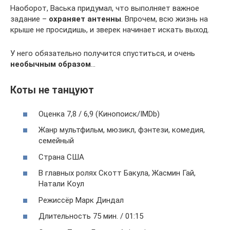
Наоборот, Васька придумал, что выполняет важное
задание –
охраняет антенны
. Впрочем, всю жизнь на
крыше не просидишь, и зверек начинает искать выход.
У него обязательно получится спуститься, и очень
необычным образом
…
Коты не танцуют
Оценка 7,8 / 6,9 (Кинопоиск/IMDb)
Жанр мультфильм, мюзикл, фэнтези, комедия,
семейный
Страна США
В главных ролях Скотт Бакула, Жасмин Гай,
Натали Коул
Режиссёр Марк Диндал
Длительность 75 мин. / 01:15