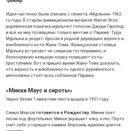
Трейлер:
Идея частично была списана с сюжета «Мурлыки» 1962-
го года. В старом анимационном мюзикле Warner Bros.
деревенская кошечка мурлычет голосом Джуди Гарлэнд,
и все ее мяу посвящены только мечтам о Париже. Туда
Мурлыка и уходит, бросая в родной деревушке верного и
влюбленного кота Жана-Тома. Французская столица
Мурлыку встречает не слишком гостеприимно, и
белоснежную изящную кошку похищают коты-
преступники. Вот и пришло время Жану-Тому доказать,
что верность и влюбленность одного деревенского
мягколапки стоят всех соблазнов Парижа.
«Микки Маус и сироты»
Черно-белая 7-минутная лента вышла в 1931 году.
Семья Маусов
готовится к Рождеству
. Минни поет
песни под фортепьяно, Микки украшает елку, а пес Плуто
спит себе у горящего камина. Впрочем, идиллия длится