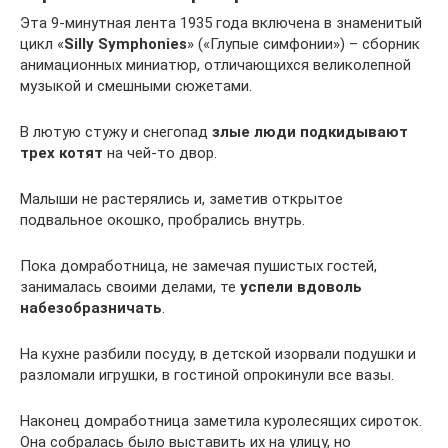
Эта 9-минутная лента 1935 года включена в знаменитый
цикл «
Silly Symphonies
» («Глупые симфонии») – сборник
анимационных миниатюр, отличающихся великолепной
музыкой и смешными сюжетами.
В лютую стужу и снегопад
злые люди подкидывают
трех котят
на чей-то двор.
Малыши не растерялись и, заметив открытое
подвальное окошко, пробрались внутрь.
Пока домработница, не замечая пушистых гостей,
занималась своими делами, те
успели вдоволь
набезобразничать
.
На кухне разбили посуду, в детской изорвали подушки и
разломали игрушки, в гостиной опрокинули все вазы.
Наконец домработница заметила куролесящих сироток.
Она собралась было выставить их на улицу, но