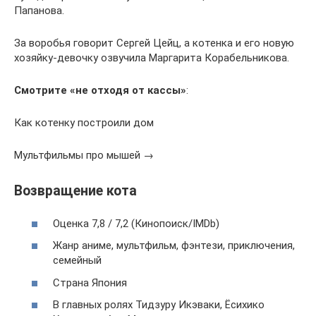
Папанова.
За воробья говорит Сергей Цейц, а котенка и его новую
хозяйку-девочку озвучила Маргарита Корабельникова.
Смотрите «не отходя от кассы»
:
Как котенку построили дом
Мультфильмы про мышей →
Возвращение кота
Оценка 7,8 / 7,2 (Кинопоиск/IMDb)
Жанр аниме, мультфильм, фэнтези, приключения,
семейный
Страна Япония
В главных ролях Тидзуру Икэваки, Ёсихико