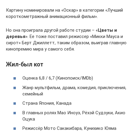
Картину номинировали на «Оскар» в категории «Лучший
короткометражный анимационный фильм».
Но она проиграла другой работе студии – «
Цветы и
деревья
». Ее тоже поставил режиссер «Микки Мауса и
сирот» Берт Джиллетт, таким образом, выиграв главную
кинопремию мира у самого себя.
Жил-был кот
Оценка 6,8 / 6,7 (Кинопоиск/IMDb)
Жанр мультфильм, драма, комедия, приключения,
семейный
Страна Япония, Канада
В главных ролях Мао Иноуэ, Рёхэй Судзуки, Акио
Оцука
Режиссёр Мото Сакакибара, Кунихико Юяма