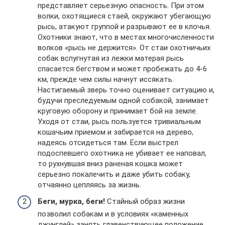
представляет серьезную опасность. При этом
волки, охотящиеся стаей, окружают убегающую
рысь, атакуют группой и разрывают ее в клочья.
Охотники знают, что в местах многочисленности
волков «рысь не держится». От стаи охотничьих
собак вспугнутая из лежки матерая рысь
спасается бегством и может пробежать до 4-6
км, прежде чем силы начнут иссякать.
Настигаемый зверь точно оценивает ситуацию и,
будучи преследуемым одной собакой, занимает
круговую оборону и принимает бой на земле.
Уходя от стаи, рысь пользуется тривиальным
кошачьим приемом и забирается на дерево,
надеясь отсидеться там. Если выстрел
подоспевшего охотника не убивает ее наповал,
то рухнувшая вниз раненая кошка может
серьезно покалечить и даже убить собаку,
отчаянно цепляясь за жизнь.
Беги, мурка, беги!
Стайный образ жизни
позволил собакам и в условиях «каменных
джунглей» занять главенствующее положение,