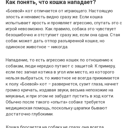
Как понять, что кошка нападает?
«Боевой» кот отличается от играющего. Настоящую
злость и ненависть видно сразу же. Если кошка
испытывает ярость и проявляет агрессию, спутать это с
игрой невозможно. Как правило, собака это чувствует
безошибочно и отступает сразу же, если она одна. Стая
собак может дать отпор разъяренной кошке, но
одинокое животное – никогда.
Нападение, то есть агрессию кошек по отношению к
собакам, люди нередко путают с защитой. К примеру,
если пес загнал котика в угол или место, из которого
нельзя выбраться, то животное не всегда прижимается
к полу. «Боевой» кот – развернется, сузит глаза, начнет
громко кричать, издавая звуки, весьма непохожие на
мяуканье, и при этом не забудет пустить в ход когти.
Обычно после такого «опыта» собаке требуется
медицинская помощь, поскольку царапки бывают
достаточно глубокими.
Кошка бросается на собаку не сразу, она всегда