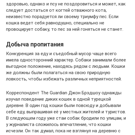
здоровью, однако и псу не поздоровиться и может, как
следует достаться от когтей отважного кота,
неизвестно порадуется ли своему триумфу пес. Если
кошка ведет себя равнодушно, специально не
провоцирует собаку, то пес за ней гоняться не станет.
Добыча пропитания
Конкуренция за еду и съедобный мусор чаще всего
имела односторонний характер. Собаки занимали более
выгодное положение, находясь рядом с людьми. Кошки
же должны были полагаться на свою природную
ловкость, чтобы избежать различных неприятностей.
Корреспондент The Guardian Джон Брэдшоу однажды
изучал поведение диких кошек в одной турецкой
деревне. В один год кошки были повсюду и добывали
себе еду, выпрашивая её у местных жителей и туристов.
В следующем году уже стаи собак бродили по улицам, и
у журналиста сложилось впечатление, что кошки
исчезли. Он так думал, пока не взглянул на деревню с