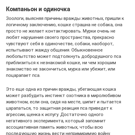
Компаньон и одиночка
Зоологи, выясняя причины вражды животных, пришли к
логичному заключению, кошке страшна не собака, она
просто не желает контактировать. Мурки очень не
любят нарушения своего пространства, прекрасно
чувствуют себя в одиночестве, собаки, наоборот,
испытывают жажду общения. Обыкновенное
любопытство может подтолкнуть добродушного пса
приблизиться к незнакомой кошке, ни чем хорошим
знакомство не закончиться, мурка или убежит, или
поцарапает пса.
Это еще одна из причин вражды, убегающая кошка
может разбудить инстинкт охотника в миролюбивом
животном, если она, сидя на месте, шипит и пытается
царапаться, то защитная реакция пса приведет к
агрессии, щенка к испугу. Достаточно одного
негативного эксперимента, который запомнит
ассоциативная память животных, чтобы всю
последующую жизнь вести непримиримую войну.