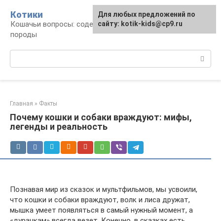
Перейти
Котики
Для любых предложений по
к
Кошачьи вопросы: содержание, лечение,
сайту: kotik-kids@cp9.ru
контенту
породы
Поиск:
Главная
»
Факты
Почему кошки и собаки враждуют: мифы,
легенды и реальность
Познавая мир из сказок и мультфильмов, мы усвоили,
что кошки и собаки враждуют, волк и лиса дружат,
мышка умеет появляться в самый нужный момент, а
«дурачкам» всегда везет. Конечно, в сказках есть