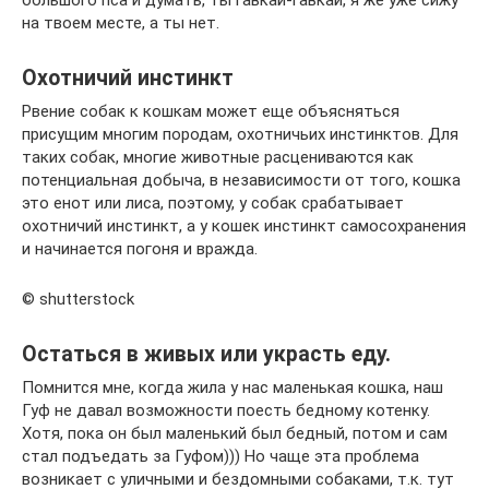
большого пса и думать, ты гавкай-гавкай, я же уже сижу
на твоем месте, а ты нет.
Охотничий инстинкт
Рвение собак к кошкам может еще объясняться
присущим многим породам, охотничьих инстинктов. Для
таких собак, многие животные расцениваются как
потенциальная добыча, в независимости от того, кошка
это енот или лиса, поэтому, у собак срабатывает
охотничий инстинкт, а у кошек инстинкт самосохранения
и начинается погоня и вражда.
© shutterstock
Остаться в живых или украсть еду.
Помнится мне, когда жила у нас маленькая кошка, наш
Гуф не давал возможности поесть бедному котенку.
Хотя, пока он был маленький был бедный, потом и сам
стал подъедать за Гуфом))) Но чаще эта проблема
возникает с уличными и бездомными собаками, т.к. тут