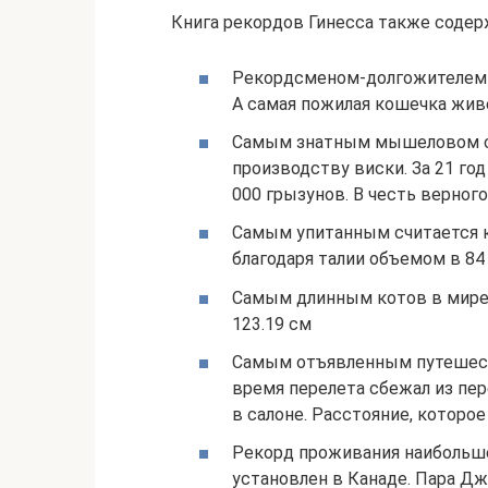
Книга рекордов Гинесса также содер
Рекордсменом-долгожителем ст
А самая пожилая кошечка живе
Самым знатным мышеловом сл
производству виски. За 21 го
000 грызунов. В честь верног
Самым упитанным считается к
благодаря талии объемом в 84
Самым длинным котов в мире с
123.19 см
Самым отъявленным путешест
время перелета сбежал из пер
в салоне. Расстояние, которое
Рекорд проживания наибольше
установлен в Канаде. Пара Д