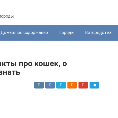
 породы
Домашнее содержание
Породы
Ветсредства
кты про кошек, о
знать