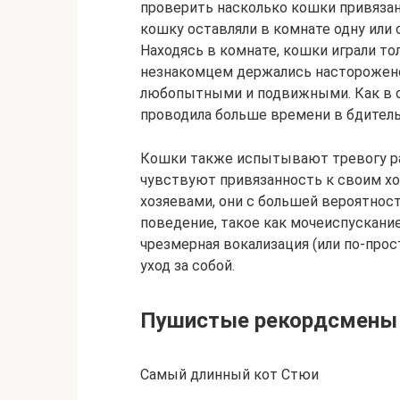
проверить насколько кошки привязан
кошку оставляли в комнате одну или
Находясь в комнате, кошки играли тол
незнакомцем держались насторожено.
любопытными и подвижными. Как в о
проводила больше времени в бдитель
Кошки также испытывают тревогу раз
чувствуют привязанность к своим хо
хозяевами, они с большей вероятно
поведение, такое как мочеиспускани
чрезмерная вокализация (или по-про
уход за собой.
Пушистые рекордсмены
Самый длинный кот Cтюи