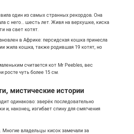
вила один из самых странных рекордов. Она
ала с него… шесть лет. Живя на верхушке, киска
и на свет котят.
ановлен в Африке: персидская кошка принесла
нии жила кошка, также родившая 19 котят, но
леньким считается кот Mr Peebles, вес
ри росте чуть более 15 см.
и, мистические истории
одит одинаково: зверёк последовательно
ки и, наконец, изгибает спину для смягчения
 Многие владельцы кисок замечали за