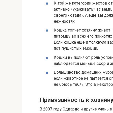
К той же категории жестов от
активно «ухаживать» за вами,
своего «стада». А еще вы до
нежностях.
Кошка топчет хозяину живот —
питомцу во всех его прихотя
Если кошка еще и толкнула ва
пот пушистых эмоций.
Кошки выполняют роль успоко
наблюдается меньше ссор и з
Большинство домашних мурок
если животное не пытается сп
не боюсь тебя». Это в некото
Привязанность к хозяин
В 2007 году Эдвардс и другие учены