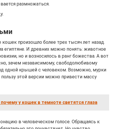
ывается размножаться.
у.
дьми
 кошек произошло более трех тысяч лет назад.
а египтяне. И древних можно понять: животное
овизии, но и возносилось в ранг божества. А вот
ясно, зачем независимому, свободолюбивому
од одной крышей с человеком. Возможно, мурки
 пользу этой версии можно привести массу
 почему у кошек в темноте светятся глаза
онацию в человеческом голосе. Обращаясь к
обязательно это почувствует. Но чувство