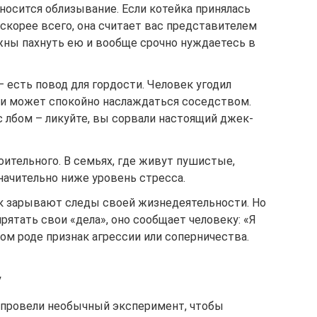
носится облизывание. Если котейка принялась
 скорее всего, она считает вас представителем
лжны пахнуть ею и вообще срочно нуждаетесь в
 есть повод для гордости. Человек угодил
х и может спокойно наслаждаться соседством.
с лбом – ликуйте, вы сорвали настоящий джек-
ительного. В семьях, где живут пушистые,
начительно ниже уровень стресса.
 зарывают следы своей жизнедеятельности. Но
рятать свои «дела», оно сообщает человеку: «Я
ром роде признак агрессии или соперничества.
у
е провели необычный эксперимент, чтобы