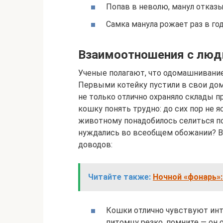
Попав в неволю, манул отказ
Самка манула рожает раз в год
Взаимоотношения с лю
Ученые полагают, что одомашнивание
Первыми котейку пустили в свои дом
не только отлично охраняло склады пр
кошку понять трудно: до сих пор не 
животному понадобилось селиться п
нуждались во всеобщем обожании? В
доводов:
Читайте также:
Ночной «фонарь»:
Кошки отлично чувствуют инт
питомцу резко, помните — он 