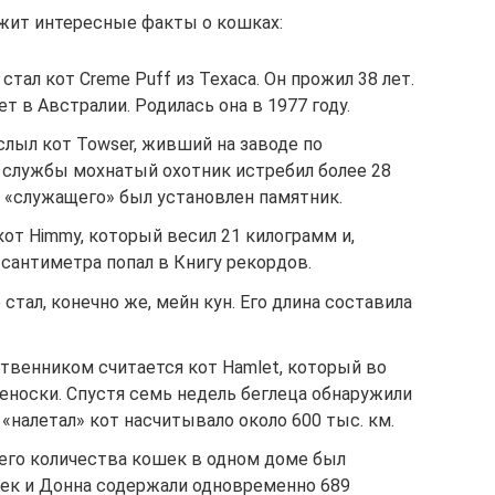
жит интересные факты о кошках:
ал кот Creme Puff из Техаса. Он прожил 38 лет.
т в Австралии. Родилась она в 1977 году.
ыл кот Towser, живший на заводе по
д службы мохнатый охотник истребил более 28
о «служащего» был установлен памятник.
от Himmy, который весил 21 килограмм и,
 сантиметра попал в Книгу рекордов.
тал, конечно же, мейн кун. Его длина составила
венником считается кот Hamlet, который во
еноски. Спустя семь недель беглеца обнаружили
 «налетал» кот насчитывало около 600 тыс. км.
го количества кошек в одном доме был
жек и Донна содержали одновременно 689