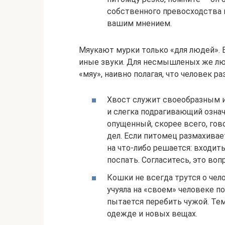
собственного превосходства н
вашим мнением.
Мяукают мурки только «для людей».
иные звуки. Для несмышленых же лю
«мяу», наивно полагая, что человек ра
Хвост служит своеобразным и
и слегка подрагивающий означ
опущенный, скорее всего, гов
дел. Если питомец размахивает
на что-либо решается: входить
поспать. Согласитесь, это воп
Кошки не всегда трутся о чел
учуяла на «своем» человеке п
пытается перебить чужой. Те
одежде и новых вещах.