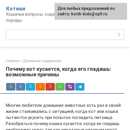
Перейти
Котики
Для любых предложений по
к
Кошачьи вопросы: содержание, лечение,
сайту: kotik-kids@cp9.ru
контенту
породы
Поиск:
Главная
»
Домашнее содержание
Почему кот кусается, когда его гладишь:
возможные причины
Многие любители домашних животных хоть раз в своей
жизни сталкивались с ситуацией, когда кот или кошка
пытаются укусить при попытке погладить питомца.
Разобраться почему кошка кусается, когда ее гладишь
необходимо сразу, так как некоторые ситуации могут