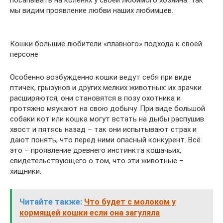
посапывать на коленях у своей любимого хозяина. Так
мы видим проявление любви наших любимцев.
Кошки большие любители «плавного» подхода к своей
персоне
Особенно возбужденно кошки ведут себя при виде
птичек, грызунов и других мелких животных: их зрачки
расширяются, они становятся в позу охотника и
протяжно мяукают на свою добычу. При виде большой
собаки кот или кошка могут встать на дыбы распушив
хвост и пятясь назад – так они испытывают страх и
дают понять, что перед ними опасный конкурент. Всё
это – проявление древнего инстинкта кошачьих,
свидетельствующего о том, что эти животные –
хищники.
Читайте также:
Что будет с молоком у
кормящей кошки если она загуляла