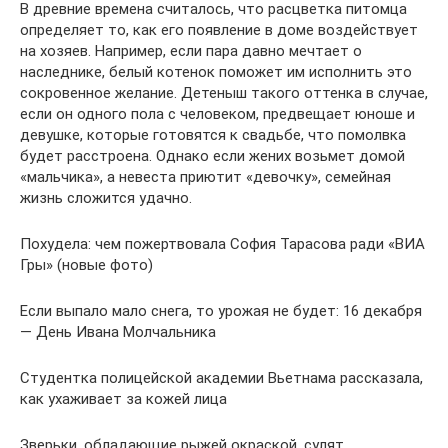
В древние времена считалось, что расцветка питомца
определяет то, как его появление в доме воздействует
на хозяев. Например, если пара давно мечтает о
наследнике, белый котенок поможет им исполнить это
сокровенное желание. Детеныш такого оттенка в случае,
если он одного пола с человеком, предвещает юноше и
девушке, которые готовятся к свадьбе, что помолвка
будет расстроена. Однако если жених возьмет домой
«мальчика», а невеста приютит «девочку», семейная
жизнь сложится удачно.
Похудела: чем пожертвовала София Тарасова ради «ВИА
Гры» (новые фото)
Если выпало мало снега, то урожая не будет: 16 декабря
— День Ивана Молчальника
Студентка полицейской академии Вьетнама рассказала,
как ухаживает за кожей лица
Зверьки, обладающие рыжей окраской, сулят