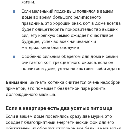
жизни.
Если маленький подкидыш появился в вашем
доме во время большого религиозного
праздника, это хороший знак, кот в доме всегда
будет олицетворять покровительство высших
сил, эту крепкую семью ожидает счастливое
будущее, успех во всех начинаниях и
материальное благополучие.
Особенно сильным оберегом для дома и семьи
считается кот трехцветного окраса, если он
появится в доме, удача не заставит себя ждать.
Внимание!
Выгнать котенка считается очень недоброй
приметой, это помешает бездетной паре родить
долгожданного малыша.
Если в квартире есть два усатых питомца
Если в вашем доме поселились сразу две мурки, это
создает благоприятный энергетический фон для его
обитателей, их обойдут стороной все беды и несчастья.