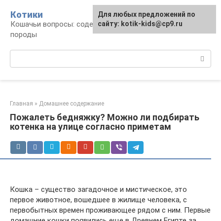
Перейти
Котики
Для любых предложений по
к
Кошачьи вопросы: содержание, лечение,
сайту: kotik-kids@cp9.ru
контенту
породы
Поиск:
Главная
»
Домашнее содержание
Пожалеть бедняжку? Можно ли подбирать
котенка на улице согласно приметам
Кошка – существо загадочное и мистическое, это
первое животное, вошедшее в жилище человека, с
первобытных времен проживающее рядом с ним. Первые
домашние кошки появились еще в Древнем Египте за