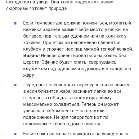
находятся на улице. Они точно подскажут, какие
сюрпризы готовит природа:
Если температура должна понизиться, мохнатый
неженка заранее займет себе место у печки, на
батарее, под теплым одеялом или на коленях у
хозяина. При этом он непременно свернется
клубком и спрячет нос под мягкой теплой лапкой.
Важно!
Нельзя ориентироваться на кошек без
шерсти. Сфинкс будет спать, свернувшись
клубочком под одеялом и в дождь, и в холод, и в
жару.
Перед потеплением кот перевернется на спинку,
а если близится жара, раскинет лапки во все
стороны, чтобы дать своему организму
максимально охладиться. Теперь он может
улечься в любом месте – на полу или
подоконнике. Не зря говорится: кот по
половицам – тепло в дом стучится.
Если кошка не желает выходить на улицу, она не