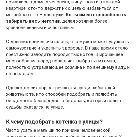
появились в доме у человека, живут почти в каждой
квартире: кто-то держит их с целью избавиться от
мышей, кто-то – для души.
Коты имеют способность
забирать весь негатив
, делая хозяина более
уравновешенным и счастливым.
С древних времен считалось, что мурка может улучшить
самочувствие и укрепить здоровье. В наше время стало
престижно заводить породистых котов. Широчайшее
многообразие пород позволяет выбрать питомца,
полностью устраивающее хозяина и по внешнему виду, и
по повадкам.
Однако до сих пор встречаются среди любителей
животных те, кто способен подобрать и полюбить
бездомного беспородного бедолагу, который волею
судьбы оказался на улице.
К чему подобрать котенка с улицы?
Часто усатые малыши по причине человеческой
жестокости оказываются выброшенными на улицу. У