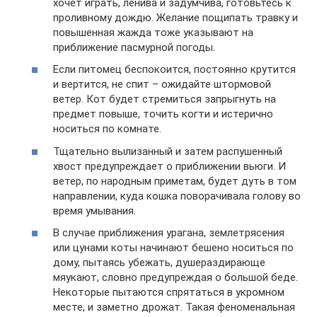
хочет играть, ленива и задумчива, готовьтесь к
проливному дождю. Желание пощипать травку и
повышенная жажда тоже указывают на
приближение пасмурной погоды.
Если питомец беспокоится, постоянно крутится
и вертится, не спит – ожидайте штормовой
ветер. Кот будет стремиться запрыгнуть на
предмет повыше, точить когти и истерично
носиться по комнате.
Тщательно вылизанный и затем распушенный
хвост предупреждает о приближении вьюги. И
ветер, по народным приметам, будет дуть в том
направлении, куда кошка поворачивала голову во
время умывания.
В случае приближения урагана, землетрясения
или цунами коты начинают бешено носиться по
дому, пытаясь убежать, душераздирающе
мяукают, словно предупреждая о большой беде.
Некоторые пытаются спрятаться в укромном
месте, и заметно дрожат. Такая феноменальная