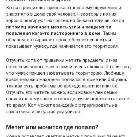
Коты с ранних лет привыкают к своему окружению и
знают кто в доме свой человек. Некоторые из них
хорошо реагируют на гостей, но бывают случаи, когда
питомец начинает метить углы и вещи из-за
появления кого-то постороннего в доме
. Таким
образом, он выражает свою обеспокоенность и
показывает чужаку, где начинается его территория.
Отучить кота от привычки метить предметы из-за
появления нового члена семьи очень сложно. Он считает,
что чужак пришел захватывать территорию. Любимцу
вовсе неважно младенец появился в доме или бабушка,
так как суть проблемы во врожденных инстинктах.
Отучить его метить можно, если новый член семьи
проявит к нему ласку, но иногда лучше подождать какое-
то время. Кот может враждебно отреагировать на
захватчика и ситуация усугубится.
Метит или мочится где попало?
Кошка оставляет квартире метки с помощью пахучего