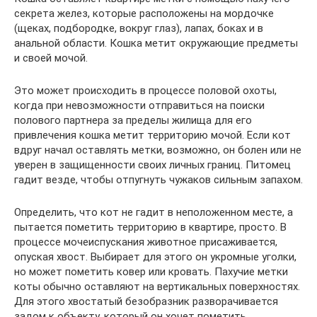
секрета желез, которые расположены на мордочке
(щеках, подбородке, вокруг глаз), лапах, боках и в
анальной области. Кошка метит окружающие предметы
и своей мочой.
Это может происходить в процессе половой охоты,
когда при невозможности отправиться на поиски
полового партнера за пределы жилища для его
привлечения кошка метит территорию мочой. Если кот
вдруг начал оставлять метки, возможно, он болен или не
уверен в защищенности своих личных границ. Питомец
гадит везде, чтобы отпугнуть чужаков сильным запахом.
Определить, что кот не гадит в неположенном месте, а
пытается пометить территорию в квартире, просто. В
процессе мочеиспускания животное присаживается,
опуская хвост. Выбирает для этого он укромные уголки,
но может пометить ковер или кровать. Пахучие метки
коты обычно оставляют на вертикальных поверхностях.
Для этого хвостатый безобразник разворачивается
задом к объекту, который он хочет пометить,