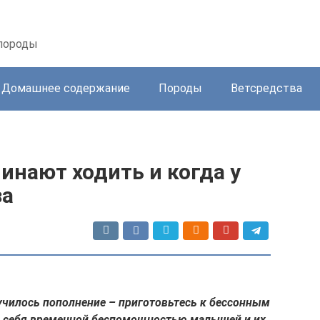
 породы
Домашнее содержание
Породы
Ветсредства
чинают ходить и когда у
за
училось пополнение – приготовьтесь к бессонным
ь себя временной беспомощностью малышей и их