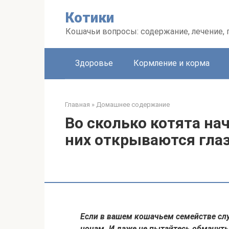
Перейти
Котики
к
контенту
Кошачьи вопросы: содержание, лечение,
Здоровье
Кормление и корма
Главная
»
Домашнее содержание
Во сколько котята на
них открываются гла
Если в вашем кошачьем семействе сл
ночам. И даже не пытайтесь обманут