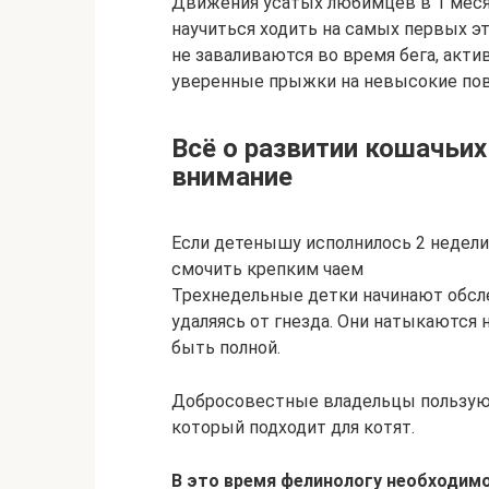
Движения усатых любимцев в 1 меся
научиться ходить на самых первых э
не заваливаются во время бега, акти
уверенные прыжки на невысокие пов
Всё о развитии кошачьих
внимание
Если детенышу исполнилось 2 недели,
смочить крепким чаем
Трехнедельные детки начинают обсл
удаляясь от гнезда. Они натыкаются 
быть полной.
Добросовестные владельцы пользуют
который подходит для котят.
В это время фелинологу необходимо