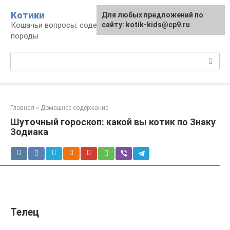
Перейти
Котики
Для любых предложений по
к
Кошачьи вопросы: содержание, лечение,
сайту: kotik-kids@cp9.ru
контенту
породы
Поиск:
Главная
»
Домашнее содержание
Шуточный гороскоп: какой вы котик по Знаку
Зодиака
Телец