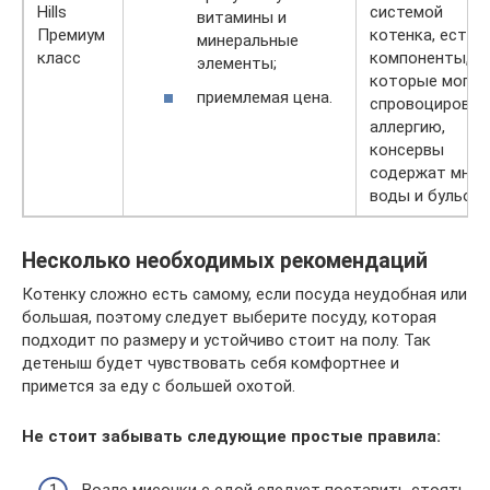
Hills
системой
витамины и
Премиум
котенка, есть
минеральные
класс
компоненты,
элементы;
которые могут
приемлемая цена.
спровоцироват
аллергию,
консервы
содержат мног
воды и бульона
Несколько необходимых рекомендаций
Котенку сложно есть самому, если посуда неудобная или
большая, поэтому следует выберите посуду, которая
подходит по размеру и устойчиво стоит на полу. Так
детеныш будет чувствовать себя комфортнее и
примется за еду с большей охотой.
Не стоит забывать следующие простые правила:
Возле мисочки с едой следует поставить стоять