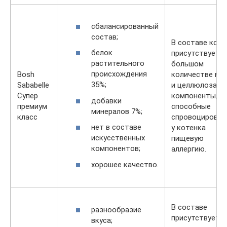
сбалансированный
состав;
В составе кор
белок
присутствует в
растительного
большом
происхождения
Bosh
количестве ма
35%;
Sababelle
и целлюлоза –
Супер
компоненты,
добавки
премиум
способные
минералов 7%;
класс
спровоцироват
нет в составе
у котенка
искусственных
пищевую
компонентов;
аллергию.
хорошее качество.
В составе
разнообразие
присутствует
вкуса;