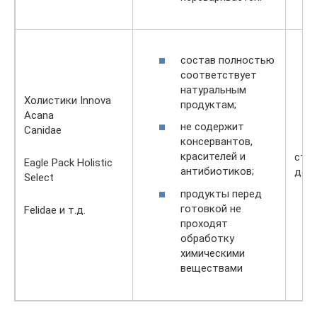
состав полностью
соответствует
натуральным
Холистики Innova
продуктам;
Acana
не содержит
Canidae
консервантов,
красителей и
сто
Eagle Pack Holistic
антибиотиков;
дост
Select
продукты перед
готовкой не
Felidae и т.д.
проходят
обработку
химическими
веществами