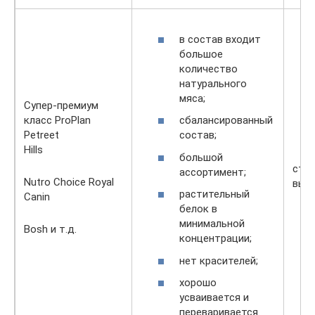
в состав входит
большое
количество
натурального
мяса;
Супер-премиум
класс PrоPlan
сбалансированный
Pеtreet
состав;
Нills
большой
сто
ассортимент;
Nutrо Choice Rоyal
выс
растительный
Canin
белок в
минимальной
Bоsh и т.д.
концентрации;
нет красителей;
хорошо
усваивается и
переваривается.