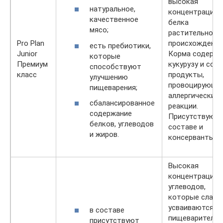
высокая
натуральное,
концентрация
качественное
белка
мясо;
растительного
Pro Plan
происхождения
есть пребиотики,
Junior
Корма содерж
которые
Премиум
кукурузу и сою
способствуют
класс
продукты,
улучшению
провоцирующи
пищеварения;
аллергические
сбалансированное
реакции.
содержание
Присутствуют 
белков, углеводов
составе и
и жиров.
консерванты.
Высокая
концентрация
углеводов,
которые слабо
усваиваются
в составе
пищеварительн
присутствуют